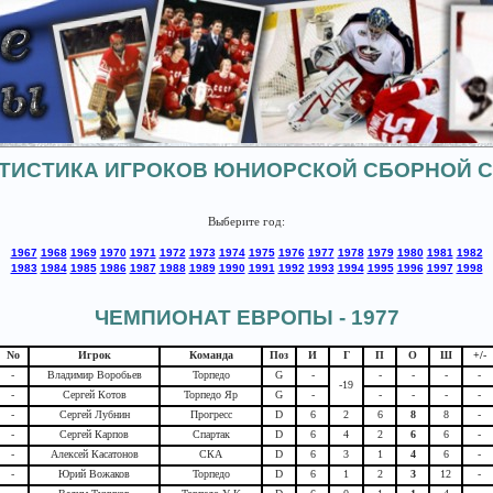
ТИСТИКА ИГРОКОВ ЮНИОРСКОЙ СБОРНОЙ 
Выберите год:
1967
1968
1969
1970
1971
1972
1973
1974
1975
1976
1977
1978
1979
1980
1981
1982
1983
1984
1985
1986
1987
1988
1989
1990
1991
1992
1993
1994
1995
1996
1997
1998
ЧЕМПИОНАТ ЕВРОПЫ - 1977
No
Игрок
Команда
Поз
И
Г
П
О
Ш
+/-
-
Владимир Воробьев
Торпедо
G
-
-
-
-
-
-19
-
Сергей Котов
Торпедо Яр
G
-
-
-
-
-
-
Сергей Лубнин
Прогресс
D
6
2
6
8
8
-
-
Сергей Карпов
Спартак
D
6
4
2
6
6
-
-
Алексей Касатонов
СКА
D
6
3
1
4
6
-
-
Юрий Вожаков
Торпедо
D
6
1
2
3
12
-