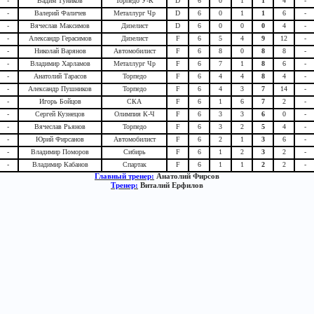
-
Вадим Туников
Торпедо У-К
D
6
0
1
1
4
-
-
Валерий Фаличев
Металлург Чр
D
6
0
1
1
6
-
-
Вячеслав Максимов
Дизелист
D
6
0
0
0
4
-
-
Александр Герасимов
Дизелист
F
6
5
4
9
12
-
-
Николай Варянов
Автомобилист
F
6
8
0
8
8
-
-
Владимир Харламов
Металлург Чр
F
6
7
1
8
6
-
-
Анатолий Тарасов
Торпедо
F
6
4
4
8
4
-
-
Александр Пушников
Торпедо
F
6
4
3
7
14
-
-
Игорь Бойцов
СКА
F
6
1
6
7
2
-
-
Сергей Кузнецов
Олимпия К-Ч
F
6
3
3
6
0
-
-
Вячеслав Рьянов
Торпедо
F
6
3
2
5
4
-
-
Юрий Фирсанов
Автомобилист
F
6
2
1
3
6
-
-
Владимир Поморов
Сибирь
F
6
1
2
3
2
-
-
Владимир Кабанов
Спартак
F
6
1
1
2
2
-
Главный тренер:
Анатолий Фирсов
Тренер:
Виталий Ерфилов