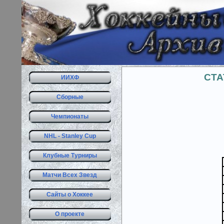
СТА
ИИХФ
Сборные
Чемпионаты
NHL - Stanley Cup
Клубные Турниры
Матчи Всех Звезд
Сайты о Хоккее
О проекте