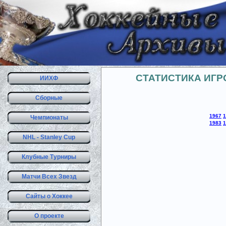
СТАТИСТИКА ИГ
ИИХФ
Сборные
1967
1
Чемпионаты
1983
1
NHL - Stanley Cup
Клубные Турниры
Матчи Всех Звезд
Сайты о Хоккее
О проекте