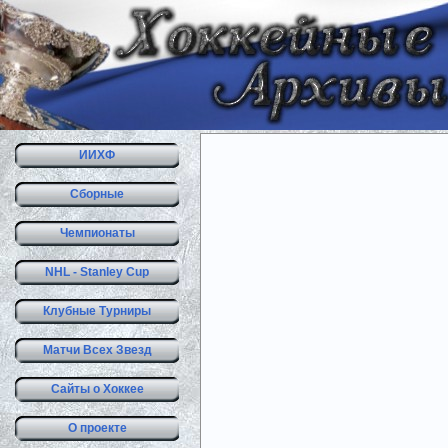
ИИХФ
Сборные
Чемпионаты
NHL - Stanley Cup
Клубные Турниры
Матчи Всех Звезд
Сайты о Хоккее
О проекте