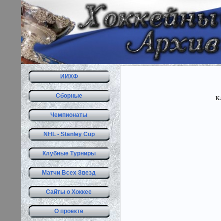
ИИХФ
Сборные
Ка
Чемпионаты
NHL - Stanley Cup
Клубные Турниры
Матчи Всех Звезд
Сайты о Хоккее
О проекте