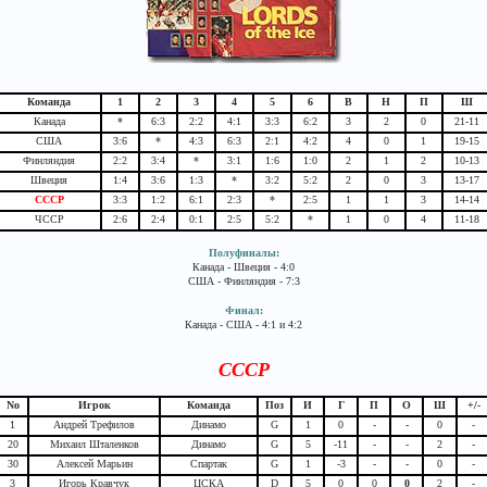
Команда
1
2
3
4
5
6
В
Н
П
Ш
Канада
*
6:3
2:2
4:1
3:3
6:2
3
2
0
21-11
США
3:6
*
4:3
6:3
2:1
4:2
4
0
1
19-15
Финляндия
2:2
3:4
*
3:1
1:6
1:0
2
1
2
10-13
Швеция
1:4
3:6
1:3
*
3:2
5:2
2
0
3
13-17
СССР
3:3
1:2
6:1
2:3
*
2:5
1
1
3
14-14
ЧССР
2:6
2:4
0:1
2:5
5:2
*
1
0
4
11-18
Полуфиналы:
Канада - Швеция - 4:0
США - Финляндия - 7:3
Финал:
Канада - США - 4:1 и 4:2
СССР
No
Игрок
Команда
Поз
И
Г
П
О
Ш
+/-
1
Андрей Трефилов
Динамо
G
1
0
-
-
0
-
20
Михаил Шталенков
Динамо
G
5
-11
-
-
2
-
30
Алексей Марьин
Спартак
G
1
-3
-
-
0
-
3
Игорь Кравчук
ЦСКА
D
5
0
0
0
2
-