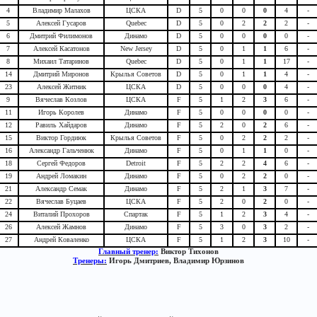
4
Владимир Малахов
ЦСКА
D
5
0
0
0
4
-
5
Алексей Гусаров
Quebec
D
5
0
2
2
2
-
6
Дмитрий Филимонов
Динамо
D
5
0
0
0
0
-
7
Алексей Касатонов
New Jersey
D
5
0
1
1
6
-
8
Михаил Татаринов
Quebec
D
5
0
1
1
17
-
14
Дмитрий Миронов
Крылья Советов
D
5
0
1
1
4
-
23
Алексей Житник
ЦСКА
D
5
0
0
0
4
-
9
Вячеслав Козлов
ЦСКА
F
5
1
2
3
6
-
11
Игорь Королев
Динамо
F
5
0
0
0
0
-
12
Равиль Хайдаров
Динамо
F
5
2
0
2
6
-
15
Виктор Гордиюк
Крылья Советов
F
5
0
2
2
2
-
16
Александр Гальченюк
Динамо
F
5
0
1
1
0
-
18
Сергей Федоров
Detroit
F
5
2
2
4
6
-
19
Андрей Ломакин
Динамо
F
5
0
2
2
0
-
21
Александр Семак
Динамо
F
5
2
1
3
7
-
22
Вячеслав Буцаев
ЦСКА
F
5
2
0
2
0
-
24
Виталий Прохоров
Спартак
F
5
1
2
3
4
-
26
Алексей Жамнов
Динамо
F
5
3
0
3
2
-
27
Андрей Коваленко
ЦСКА
F
5
1
2
3
10
-
Главный тренер:
Виктор Тихонов
Тренеры:
Игорь Дмитриев, Владимир Юрзинов