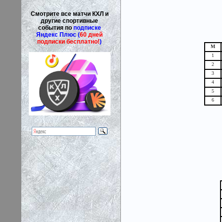
Смотрите все матчи КХЛ и
другие спортивные
события по
подписке
Яндекс Плюс (
60 дней
подписки бесплатно!
)
М
1
2
3
4
5
6