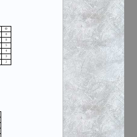
О
8
8
5
4
3
2