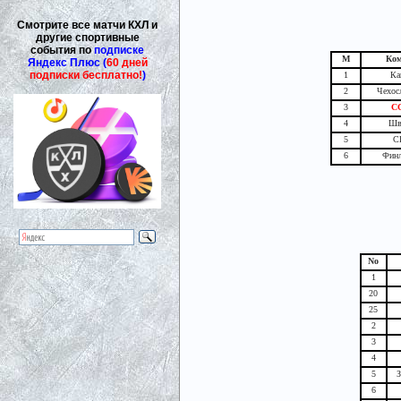
Смотрите все матчи КХЛ и
другие спортивные
события по
подписке
М
Ком
Яндекс Плюс (
60 дней
подписки бесплатно!
)
1
Ка
2
Чехос
3
С
4
Шв
5
С
6
Финл
No
1
20
25
2
3
4
5
З
6