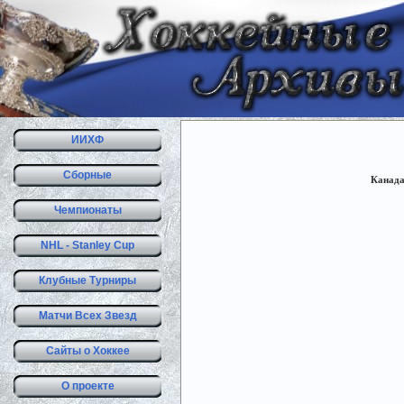
ИИХФ
Сборные
Канада
Чемпионаты
NHL - Stanley Cup
Клубные Турниры
Матчи Всех Звезд
Сайты о Хоккее
О проекте