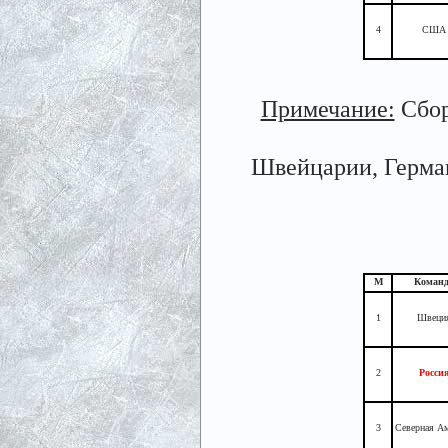
4
США
Примечание:
Сбор
Швейцарии, Герман
М
Коман
1
Швеци
2
Росси
3
Северная А