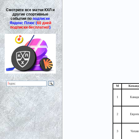
Смотрите все матчи КХЛ и
другие спортивные
события по
подписке
Яндекс Плюс (
60 дней
подписки бесплатно!
)
М
Команд
1
Канада
2
Европ
3
Чехия