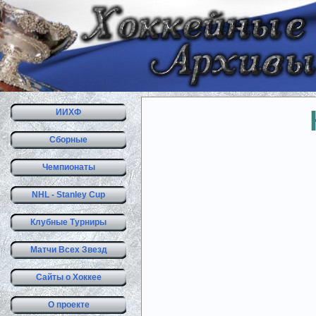
ИИХФ
Сборные
Чемпионаты
NHL - Stanley Cup
Клубные Турниры
Матчи Всех Звезд
Сайты о Хоккее
О проекте