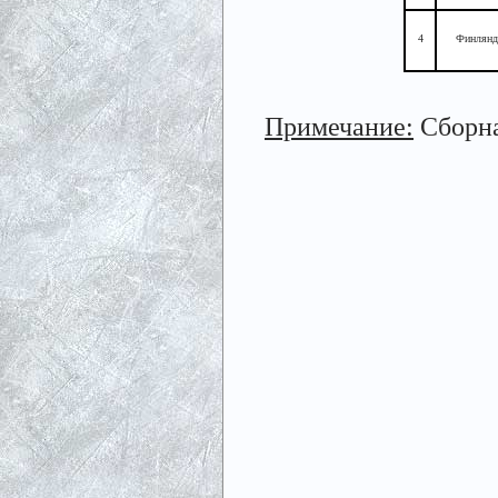
4
Финлянд
Примечание:
Сборна