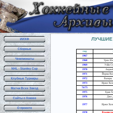
ЛУЧШИЕ 
ИИХФ
Сборные
год
1967
Чемпионаты
1968
Урпо Ил
1969
Уэйн Ст
NHL - Stanley Cup
1970
Анджей
1971
Йорма Вал
Клубные Турниры
1972
Валеры 
1973
Иржи Холе
74/75
Матчи Всех Звезд
1975
Еран Х
1976
Джо Д
Сайты о Хоккее
1977
Иржи Холе
О проекте
1978
Владисла