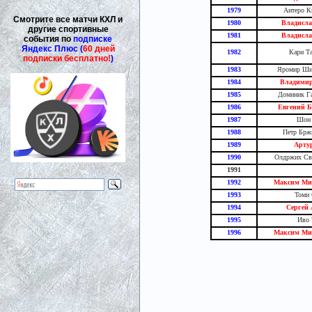
1979
Антеро К
Смотрите все матчи КХЛ и
1980
Владисла
другие спортивные
1981
Владисла
события по
подписке
Яндекс Плюс (
60 дней
1982
Кари Та
подписки бесплатно!
)
1983
Яромир Шин
1984
Владими
1985
Доминик Га
1986
Евгений Б
1987
Шон 
1988
Петр Брж
1989
Арту
1990
Олдржих Сво
1991
1992
Максим Мих
1993
Томи 
1994
Сергей 
1995
Иво 
1996
Максим Мих