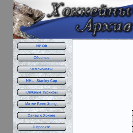
ИИХФ
Сборные
Чемпионаты
NHL - Stanley Cup
Клубные Турниры
Матчи Всех Звезд
Сайты о Хоккее
О проекте