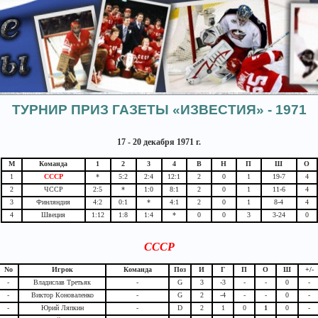
ТУРНИР ПРИЗ ГАЗЕТЫ «ИЗВЕСТИЯ» - 1971
17 - 20 декабря 1971 г.
М
Команда
1
2
3
4
В
Н
П
Ш
О
1
CCCP
*
5:2
2:4
12:1
2
0
1
19-7
4
2
ЧССР
2:5
*
1:0
8:1
2
0
1
11-6
4
3
Финляндия
4:2
0:1
*
4:1
2
0
1
8-4
4
4
Швеция
1:12
1:8
1:4
*
0
0
3
3-24
0
СССР
No
Игрок
Команда
Поз
И
Г
П
О
Ш
+/-
-
Владислав Третьяк
-
G
3
-3
-
-
0
-
-
Виктор Коноваленко
-
G
2
-4
-
-
0
-
-
Юрий Ляпкин
-
D
2
1
0
1
0
-