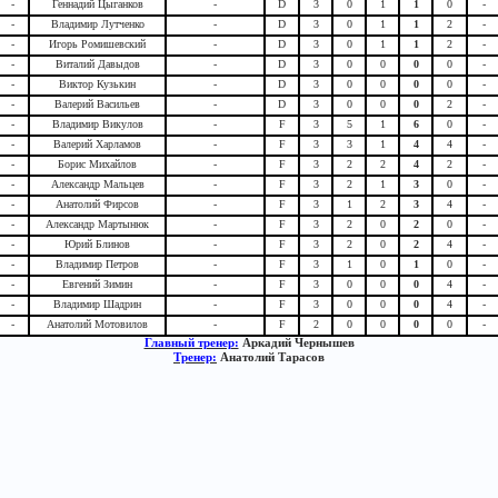
-
Геннадий Цыганков
-
D
3
0
1
1
0
-
-
Владимир Лутченко
-
D
3
0
1
1
2
-
-
Игорь Ромишевский
-
D
3
0
1
1
2
-
-
Виталий Давыдов
-
D
3
0
0
0
0
-
-
Виктор Кузькин
-
D
3
0
0
0
0
-
-
Валерий Васильев
-
D
3
0
0
0
2
-
-
Владимир Викулов
-
F
3
5
1
6
0
-
-
Валерий Харламов
-
F
3
3
1
4
4
-
-
Борис Михайлов
-
F
3
2
2
4
2
-
-
Александр Мальцев
-
F
3
2
1
3
0
-
-
Анатолий Фирсов
-
F
3
1
2
3
4
-
-
Александр Мартынюк
-
F
3
2
0
2
0
-
-
Юрий Блинов
-
F
3
2
0
2
4
-
-
Владимир Петров
-
F
3
1
0
1
0
-
-
Евгений Зимин
-
F
3
0
0
0
4
-
-
Владимир Шадрин
-
F
3
0
0
0
4
-
-
Анатолий Мотовилов
-
F
2
0
0
0
0
-
Главный тренер:
Аркадий Чернышев
Тренер:
Анатолий Тарасов