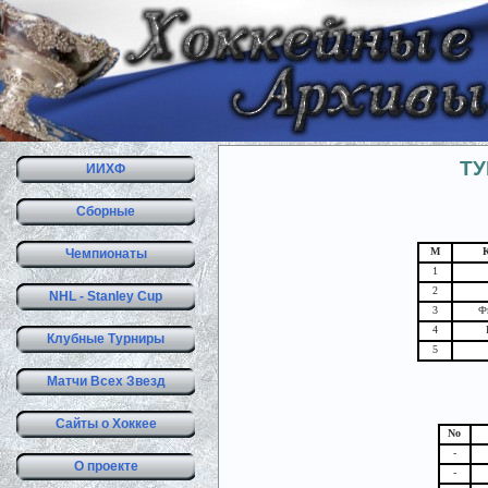
ТУ
ИИХФ
Сборные
М
Чемпионаты
1
2
NHL - Stanley Cup
3
Ф
4
Клубные Турниры
5
Матчи Всех Звезд
Сайты о Хоккее
No
-
О проекте
-