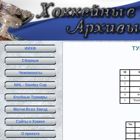
ТУ
ИИХФ
Сборные
М
Чемпионаты
1
2
NHL - Stanley Cup
3
4
Ф
Клубные Турниры
5
“Кве
Матчи Всех Звезд
Сайты о Хоккее
No
-
О проекте
-
А