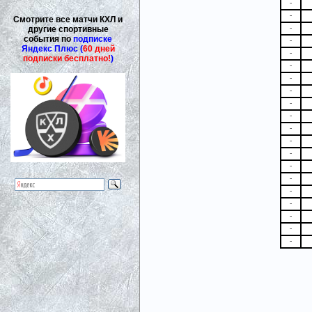
-
-
Смотрите все матчи КХЛ и
-
другие спортивные
события по
подписке
-
Яндекс Плюс (
60 дней
-
подписки бесплатно!
)
-
-
-
-
-
-
-
-
-
-
-
-
-
-
-