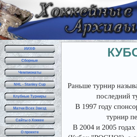
КУБ
ИИХФ
Сборные
Чемпионаты
Раньше турнир назыв
NHL - Stanley Cup
последний ту
Клубные Турниры
В 1997 году спонсо
Матчи Всех Звезд
турнир пе
Сайты о Хоккее
В 2004 и 2005 года
О проекте