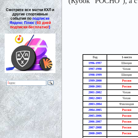
(Кубок "РОСНО"), а с
Смотрите все матчи КХЛ и
другие спортивные
события по
подписке
Яндекс Плюс (
60 дней
подписки бесплатно!
)
Год
1-место
1996-1997
Швеция
1997-1998
Чехия
1998-1999
Швеция
1999-2000
Россия
2000-2001
Россия
2001-2002
Чехия
2002-2003
Чехия
2003-2004
Финляндия
2004-2005
Россия
2005-2006
Россия
2006-2007
Россия
2007-2008
Россия
2008-2009
Россия