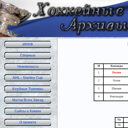
ИИХФ
Сборные
М
Команды
Чемпионаты
1
Россия
NHL - Stanley Cup
2
Чехия
Клубные Турниры
3
Швеция
4
Финляндия
Матчи Всех Звезд
Сайты о Хоккее
No
О проекте
30