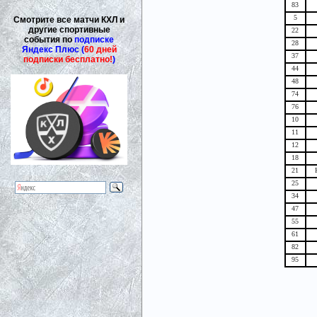
83
5
Смотрите все матчи КХЛ и
другие спортивные
22
события по
подписке
28
Яндекс Плюс (
60 дней
37
подписки бесплатно!
)
44
48
74
76
10
11
12
18
21
25
34
47
55
61
82
95