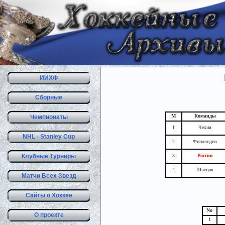
ИИХФ
Сборные
М
Команды
Чемпионаты
1
Чехия
NHL - Stanley Cup
2
Финляндия
Клубные Турниры
3
Россия
4
Швеция
Матчи Всех Звезд
Сайты о Хоккее
No
О проекте
1