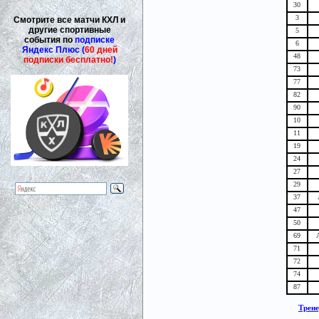
30
3
Смотрите все матчи КХЛ и
другие спортивные
5
события по
подписке
6
Яндекс Плюс (
60 дней
48
подписки бесплатно!
)
73
77
82
90
10
11
19
24
27
29
37
47
50
69
71
72
74
87
Трен