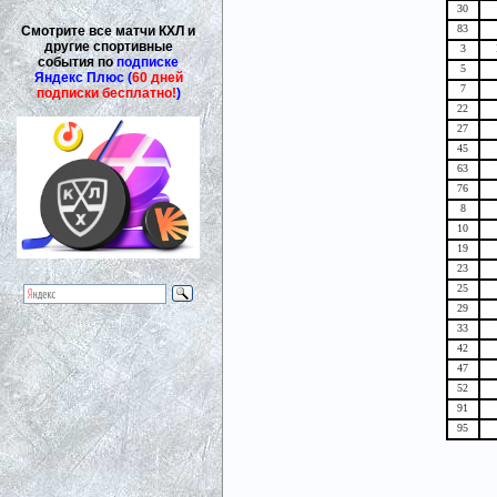
30
83
Смотрите все матчи КХЛ и
другие спортивные
3
события по
подписке
5
Яндекс Плюс (
60 дней
7
подписки бесплатно!
)
22
27
45
63
76
8
10
19
23
25
29
33
42
47
52
91
95