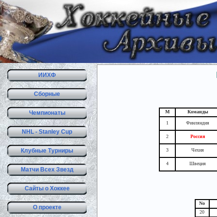
ИИХФ
Сборные
М
Команды
Чемпионаты
1
Финляндия
NHL - Stanley Cup
2
Россия
Клубные Турниры
3
Чехия
4
Швеция
Матчи Всех Звезд
Сайты о Хоккее
No
О проекте
20