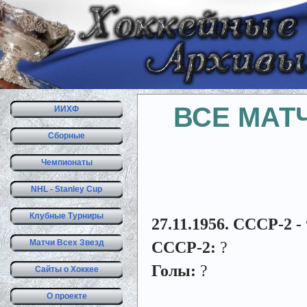
ВСЕ МАТ
ИИХФ
Сборные
Чемпионаты
NHL - Stanley Cup
Клубные Турниры
27.11.1956. СССР-2 
Матчи Всех Звезд
СССР-2:
?
Голы:
?
Сайты о Хоккее
О проекте