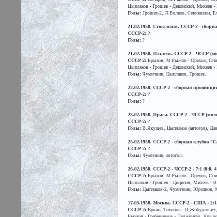
Цыплаков - Грошев - Деконский, Михеев -
Голы:
Грошев-2, Л.Волков, Сенюшкин, Ел
21.02.1958. Стокгольм. СССР-2 - сбор
СССР-2:
?
Голы:
?
21.02.1958. Пльзень. СССР-2 - ЧССР (мол
СССР-2:
Брыков; М.Рыжов - Орехов, Спир
Цыплаков - Грошев - Деконский, Михеев 
Голы:
Чумичкин, Цыплаков, Грошев.
22.02.1958. СССР-2 - сборная провинци
СССР-2:
?
Голы:
?
23.02.1958. Прага. СССР-2 - ЧССР (молод
СССР-2:
?
Голы:
В.Якушев, Цыплаков (автогол), Да
25.02.1958. СССР-2 - сборная клубов “Сл
СССР-2:
?
Голы:
Чумичкин, автогол.
26.02.1958. СССР-2 - ЧССР-2 - 7:1 (0:0, 
СССР-2:
Брыков; М.Рыжов - Орехов, Спир
Цыплаков - Грошев - Цицинов, Михеев - 
Голы:
Цыплаков-2, Чумичкин, Юрзинов, 
17.03.1958. Москва. СССР-2 - США - 2:
СССР-2:
Еркин; Тихонов - П.Жибуртович,
Бычков - Гребенников - Пряжников. Крылов