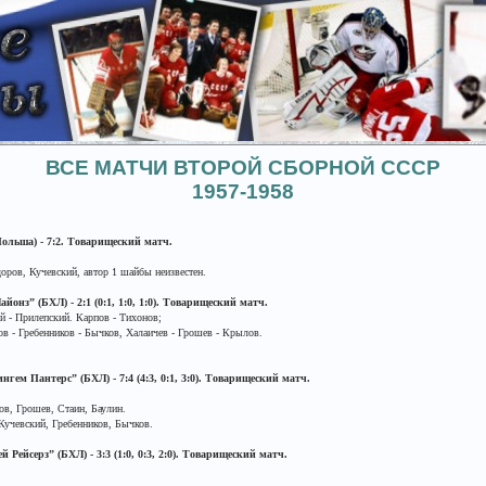
ВСЕ МАТЧИ ВТОРОЙ СБОРНОЙ СССР
1957-1958
Польша) - 7:2. Товарищеский матч.
ов, Кучевский, автор 1 шайбы неизвестен.
йонз” (БХЛ) - 2:1 (0:1, 1:0, 1:0). Товарищеский матч.
й - Прилепский. Карпов - Тихонов;
в - Гребенников - Бычков, Халаичев - Грошев - Крылов.
нгем Пантерс” (БХЛ) - 7:4 (4:3, 0:1, 3:0). Товарищеский матч.
, Грошев, Стаин, Баулин.
учевский, Гребенников, Бычков.
 Рейсерз” (БХЛ) - 3:3 (1:0, 0:3, 2:0). Товарищеский матч.