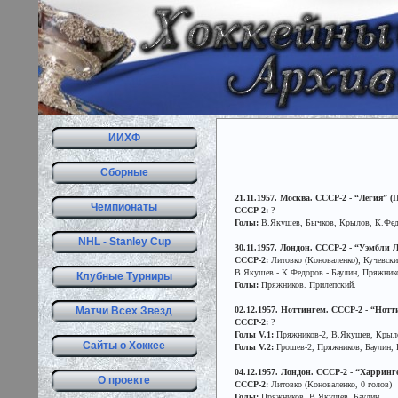
ИИХФ
Сборные
21.11.1957. Москва. СССР-2 - “Легия” (
Чемпионаты
СССР-2:
?
Голы:
В.Якушев, Бычков, Крылов, К.Федор
NHL - Stanley Cup
30.11.1957. Лондон. СССР-2 - “Уэмбли Ла
СССР-2:
Литовко (Коноваленко); Кучевски
В.Якушев - К.Федоров - Баулин, Пряжнико
Клубные Турниры
Голы:
Пряжников. Прилепский.
Матчи Всех Звезд
02.12.1957. Ноттингем. СССР-2 - “Нотти
СССР-2:
?
Голы V.1:
Пряжников-2, В.Якушев, Крылов
Сайты о Хоккее
Голы V.2:
Грошев-2, Пряжников, Баулин, К
04.12.1957. Лондон. СССР-2 - “Харрингей
О проекте
СССР-2:
Литовко (Коноваленко, 0 голов)
Голы:
Пряжников, В.Якушев, Баулин.