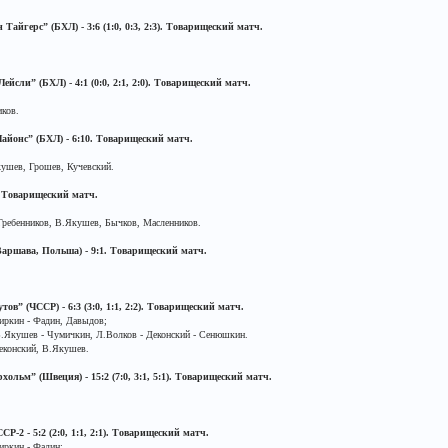
Тайгерс” (БХЛ) - 3:6 (1:0, 0:3, 2:3). Товарищеский матч.
йсли” (БХЛ) - 4:1 (0:0, 2:1, 2:0). Товарищеский матч.
ков.
Лайонс” (БХЛ) - 6:10. Товарищеский матч.
ушев, Грошев, Кучевский.
3. Товарищеский матч.
Гребенников, В.Якушев, Бычков, Масленников.
(Варшава, Польша) - 9:1. Товарищеский матч.
ов” (ЧССР) - 6:3 (3:0, 1:1, 2:2). Товарищеский матч.
ркин - Фадин, Давыдов;
В.Якушев - Чумичкин, Л.Волков - Деконский - Сенюшкин.
конский, В.Якушев.
хольм” (Швеция) - 15:2 (7:0, 3:1, 5:1). Товарищеский матч.
Р-2 - 5:2 (2:0, 1:1, 2:1). Товарищеский матч.
ркин - Фадин;