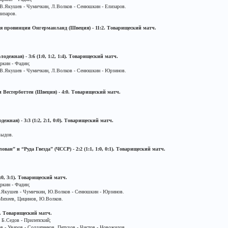
 В.Якушев - Чумичкин, Л.Волков - Сенюшкин - Елизаров.
изаров.
ная провинции Онгерманланд (Швеция) - 11:2. Товарищеский матч.
одежная) - 3:6 (1:0, 1:2, 1:4). Товарищеский матч.
кин - Фадин;
- В.Якушев - Чумичкин, Л.Волков - Сенюшкин - Юрзинов.
и Вестерботтен (Швеция) - 4:0. Товарищеский матч.
ежная) - 3:3 (1:2, 2:1, 0:0). Товарищеский матч.
выдов.
ован” и “Руда Гвезда” (ЧССР) - 2:2 (1:1, 1:0, 0:1). Товарищеский матч.
4:0, 3:1). Товарищеский матч.
кин - Фадин;
В.Якушев - Чумичкин, Ю.Волков - Сенюшкин - Юрзинов.
Михеев, Цицинов, Ю.Волков.
1. Товарищеский матч.
 Б.Седов - Прилепский;
 - Уваров - Солдатенков, Петухов - Чистов - Новожилов.