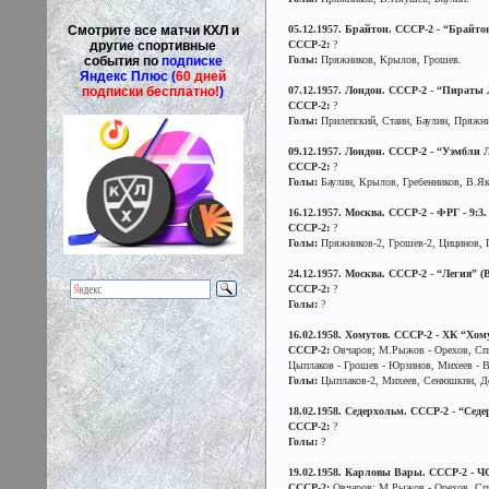
Смотрите все матчи КХЛ и
05.12.1957. Брайтон. СССР-2 - “Брайтон 
другие спортивные
СССР-2:
?
события по
подписке
Голы:
Пряжников, Крылов, Грошев.
Яндекс Плюс (
60 дней
подписки бесплатно!
)
07.12.1957. Лондон. СССР-2 - “Пираты Ле
СССР-2:
?
Голы:
Прилепский, Стаин, Баулин, Пряжни
09.12.1957. Лондон. СССР-2 - “Уэмбли 
СССР-2:
?
Голы:
Баулин, Крылов, Гребенников, В.Як
16.12.1957. Москва. СССР-2 - ФРГ - 9:
СССР-2:
?
Голы:
Пряжников-2, Грошев-2, Цицинов, 
24.12.1957. Москва. СССР-2 - “Легия” 
СССР-2:
?
Голы:
?
16.02.1958. Хомутов. СССР-2 - ХК “Хомут
СССР-2:
Овчаров; М.Рыжов - Орехов, Спи
Цыплаков - Грошев - Юрзинов, Михеев - 
Голы:
Цыплаков-2, Михеев, Сенюшкин, Де
18.02.1958. Седерхольм. СССР-2 - “Седер
СССР-2:
?
Голы:
?
19.02.1958. Карловы Вары. СССР-2 - ЧСС
СССР-2:
Овчаров; М.Рыжов - Орехов, Спи