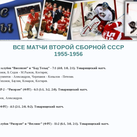
ВСЕ МАТЧИ ВТОРОЙ СБОРНОЙ СССР
1955-1956
 клубов “Виссензее” и “Бад Тельц” - 7:1 (4:0, 1:0, 2:1). Товарищеский матч.
онов, Б.Седов - М.Рыжов, Костарев;
кументов - Александров, Черепанов - Копылов - Петелин.
ихонов, Баулин, Комаров, Костарев.
 - “Рисерзее” (ФРГ) - 6:3 (1:1, 3:2, 2:0). Товарищеский матч.
ров, Александров.
РГ) - 4:3 (2:1, 2:0, 0:2). Товарищеский матч.
убов “Рисерзее” и “Веслинг” (ФРГ) - 11:2 (6:1, 3:0, 2:1). Товарищеский матч.