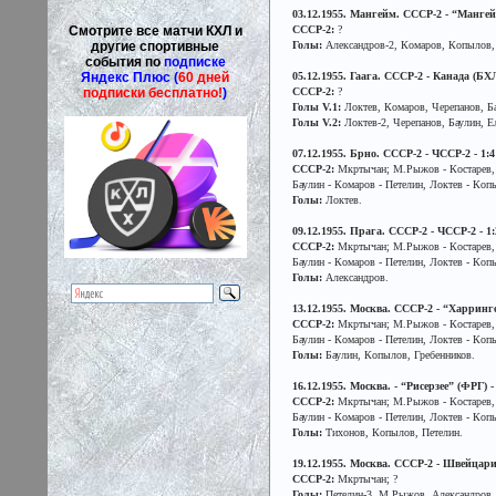
03.12.1955. Мангейм. СССР-2 - “Мангейм”
Смотрите все матчи КХЛ и
СССР-2:
?
другие спортивные
Голы:
Александров-2, Комаров, Копылов, 
события по
подписке
Яндекс Плюс (
60 дней
05.12.1955. Гаага. СССР-2 - Канада (БХЛ)
подписки бесплатно!
)
СССР-2:
?
Голы V.1:
Локтев, Комаров, Черепанов, Ба
Голы V.2:
Локтев-2, Черепанов, Баулин, Е
07.12.1955. Брно. СССР-2 - ЧССР-2 - 1:4
СССР-2:
Мкртычан; М.Рыжов - Костарев, 
Баулин - Комаров - Петелин, Локтев - Коп
Голы:
Локтев.
09.12.1955. Прага. СССР-2 - ЧССР-2 - 1:
СССР-2:
Мкртычан; М.Рыжов - Костарев, 
Баулин - Комаров - Петелин, Локтев - Коп
Голы:
Александров.
13.12.1955. Москва. СССР-2 - “Харрингей
СССР-2:
Мкртычан; М.Рыжов - Костарев, 
Баулин - Комаров - Петелин, Локтев - Коп
Голы:
Баулин, Копылов, Гребенников.
16.12.1955. Москва. - “Рисерзее” (ФРГ) -
СССР-2:
Мкртычан; М.Рыжов - Костарев, 
Баулин - Комаров - Петелин, Локтев - Коп
Голы:
Тихонов, Копылов, Петелин.
19.12.1955. Москва. СССР-2 - Швейцария 
СССР-2:
Мкртычан; ?
Голы:
Петелин-3, М.Рыжов, Александров, 