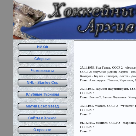
ИИХФ
Сборные
27.11.1955. Бад Тельц. СССР-2 - сборная
Чемпионаты
СССР-2:
Мкртычан (Еркин); Карпов - Тих
Комаров - Баулин - Елизаров, Локтев - До
Голы:
Александров, Петелин, Черепанов, Т
NHL - Stanley Cup
29.11.1955. Гармиш-Партенкирхен. СССР-2
СССР-2:
?
Клубные Турниры
Голы:
Локтев-2, Баулин, Черепанов, Кома
Матчи Всех Звезд
30.11.1955 Фюссен. СССР-2 - “Фюссен” (Ф
СССР-2:
?
Голы:
?
Сайты о Хоккее
01.12.1955. Мюнхен. СССР-2 - сборная кл
СССР-2:
?
О проекте
Голы:
?