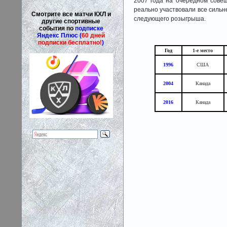
2007 года на очередном сове
реально участвовали все сильн
Смотрите все матчи КХЛ и
следующего розыгрыша.
другие спортивные
события по
подписке
Яндекс Плюс (
60 дней
подписки бесплатно!
)
Год
1-е место
1996
США
2004
Канада
2016
Канада