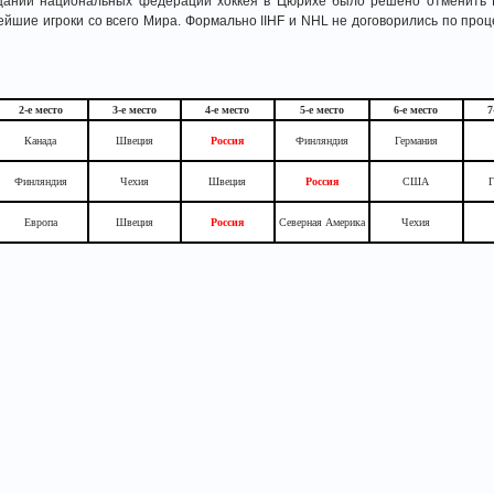
щании национальных федераций хоккея в Цюрихе было решено отменить К
ейшие игроки со всего Мира. Формально IIHF и NHL не договорились по пр
2-е место
3-е место
4-е место
5-е место
6-е место
7
Канада
Швеция
Россия
Финляндия
Германия
Финляндия
Чехия
Швеция
Россия
США
Г
Европа
Швеция
Россия
Северная Америка
Чехия