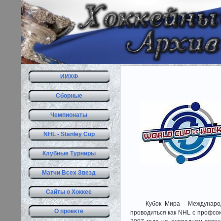
ИИХФ
Сборные
Чемпионаты
NHL - Stanley Cup
Клубные Турниры
Матчи Всех Звезд
Сайты о Хоккее
Кубок Мира - Международный
О проекте
проводиться как NHL с профсоюз