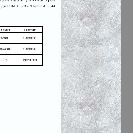
убок Мира - турнир в котором
оцедурным вопросам организации
-е место
8-е место
Чехия
Словакия
ермания
Словакия
США
Финляндия