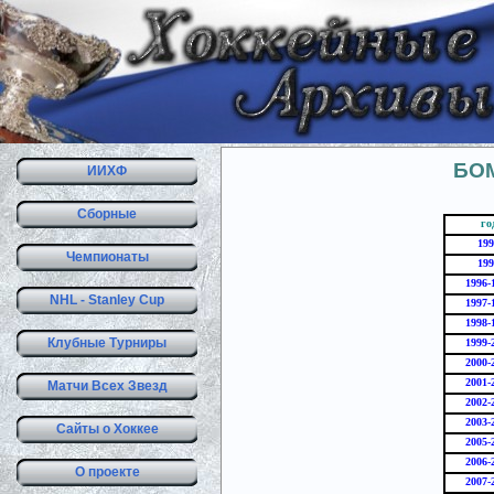
БО
ИИХФ
Сборные
го
199
Чемпионаты
199
1996-
NHL - Stanley Cup
1997-
1998-
Клубные Турниры
1999-
2000-
2001-
Матчи Всех Звезд
2002-
2003-
Сайты о Хоккее
2005-
2006-
О проекте
2007-