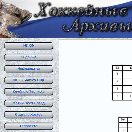
ИИХФ
Сборные
М
К
Чемпионаты
1
NHL - Stanley Cup
2
3
Клубные Турниры
4
С
Матчи Всех Звезд
Сайты о Хоккее
No
-
О проекте
-