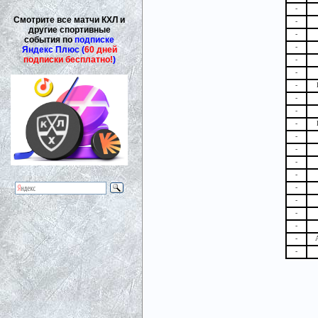
-
Смотрите все матчи КХЛ и
-
другие спортивные
-
события по
подписке
-
Яндекс Плюс (
60 дней
подписки бесплатно!
)
-
-
-
-
-
-
-
-
-
-
-
-
-
-
-
-