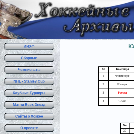
К
ИИХФ
Сборные
М
Команды
Чемпионаты
1
Финляндия
NHL - Stanley Cup
2
Швеция
Клубные Турниры
3
Россия
4
Чехия
Матчи Всех Звезд
Сайты о Хоккее
No
О проекте
20