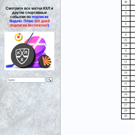
39
2
Смотрите все матчи КХЛ и
другие спортивные
4
события по
подписке
5
Яндекс Плюс (
60 дней
6
подписки бесплатно!
)
7
8
25
34
9
10
11
12
16
18
21
22
24
26
27
29
33