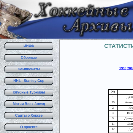
СТАТИСТ
ИИХФ
Сборные
1999
200
Чемпионаты
NHL - Stanley Cup
No
Клубные Турниры
1
Дани
29
Алекс
Матчи Всех Звезд
2
Иго
4
Вале
Сайты о Хоккее
5
Дмитр
11
Дми
О проекте
12
Дм