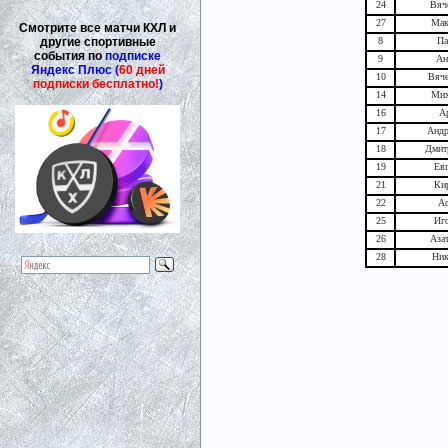
24
Вяч
27
Мак
Смотрите все матчи КХЛ и
другие спортивные
8
Па
события по
подписке
9
Ан
Яндекс Плюс (
60 дней
10
Вяче
подписки бесплатно!
)
14
Мих
16
А
17
Андр
18
Дмит
19
Евг
21
Ки
22
Ас
25
Иг
26
Аза
28
Ник