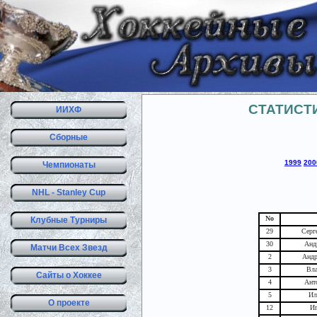
СТАТИСТ
ИИХФ
Сборные
1999
200
Чемпионаты
NHL - Stanley Cup
No
Клубные Турниры
29
Серг
30
Анд
Матчи Всех Звезд
2
Андр
3
Вла
Сайты о Хоккее
4
Ант
5
Ил
О проекте
12
Иг