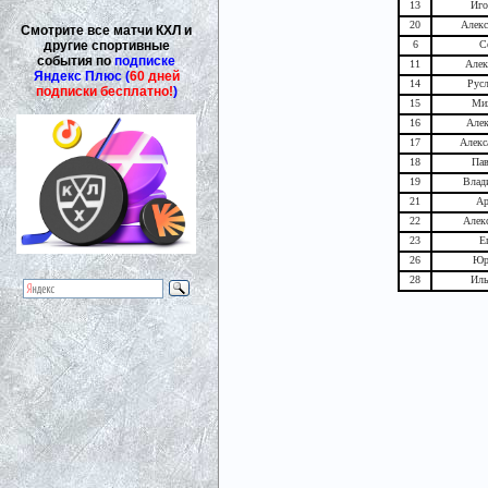
13
Иго
20
Алекс
Смотрите все матчи КХЛ и
другие спортивные
6
С
события по
подписке
11
Алек
Яндекс Плюс (
60 дней
14
Русл
подписки бесплатно!
)
15
Ми
16
Алек
17
Алекс
18
Пав
19
Влад
21
Ар
22
Алек
23
Е
26
Юр
28
Иль