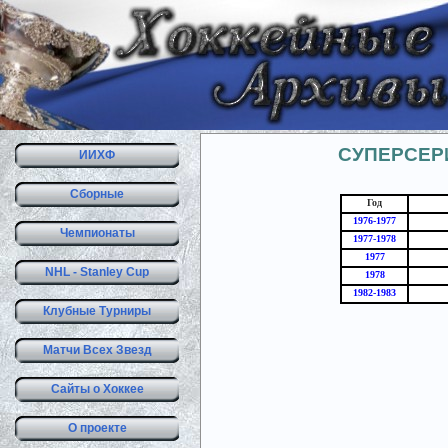
СУПЕРСЕР
ИИХФ
Сборные
Год
1976-1977
Чемпионаты
1977-1978
1977
NHL - Stanley Cup
1978
1982-1983
Клубные Турниры
Матчи Всех Звезд
Сайты о Хоккее
О проекте