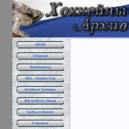
ИИХФ
Сборные
Чемпионаты
NHL - Stanley Cup
Клубные Турниры
Матчи Всех Звезд
Сайты о Хоккее
О проекте