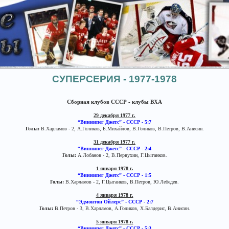
СУПЕРСЕРИЯ - 1977-1978
Сборная клубов СССР - клубы ВХА
29 декабря 1977 г.
“Виннипег Джетс” - СССР - 5:7
Голы:
В.Харламов - 2, А.Голиков, Б.Михайлов, В.Голиков, В.Петров, В.Анисин.
31 декабря 1977 г.
“Виннипег Джетс” - СССР - 2:4
Голы:
А.Лобанов - 2, В.Первухин, Г.Цыганков.
1 января 1978 г.
“Виннипег Джетс” - СССР - 1:5
Голы:
В.Харламов - 2, Г.Цыганков, В.Петров, Ю.Лебедев.
4 января 1978 г.
“Эдмонтон Ойлерс” - СССР - 2:7
Голы:
В.Петров - 3, В.Харламов, А.Голиков, Х.Балдерис, В.Анисин.
5 января 1978 г.
“Виннипег Джетс” - СССР - 5:3