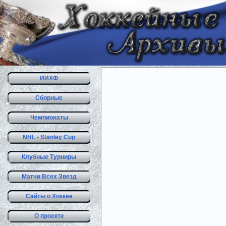
ИИХФ
Сборные
Чемпионаты
NHL - Stanley Cup
Клубные Турниры
Матчи Всех Звезд
Сайты о Хоккее
О проекте