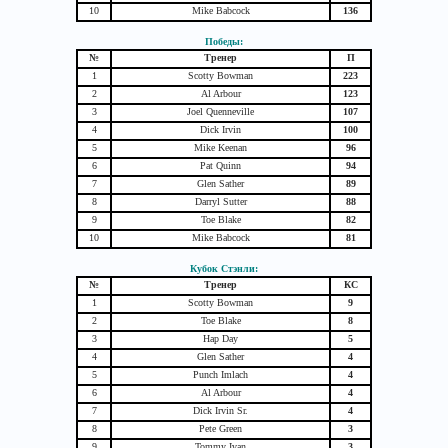
10
Mike Babcock
136
Победы:
№
Тренер
П
1
Scotty Bowman
223
2
Al Arbour
123
3
Joel Quenneville
107
4
Dick Irvin
100
5
Mike Keenan
96
6
Pat Quinn
94
7
Glen Sather
89
8
Darryl Sutter
88
9
Toe Blake
82
10
Mike Babcock
81
Кубок Стэнли:
№
Тренер
КС
1
Scotty Bowman
9
2
Toe Blake
8
3
Hap Day
5
4
Glen Sather
4
5
Punch Imlach
4
6
Al Arbour
4
7
Dick Irvin Sr.
4
8
Pete Green
3
9
Tommy Ivan
3