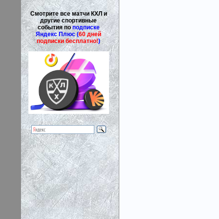
Смотрите все матчи КХЛ и
другие спортивные
события по
подписке
Яндекс Плюс (
60 дней
подписки бесплатно!
)