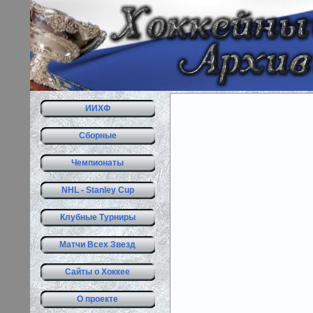
ИИХФ
Сборные
Чемпионаты
NHL - Stanley Cup
Клубные Турниры
Матчи Всех Звезд
Сайты о Хоккее
О проекте