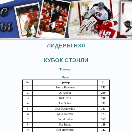
ЛИДЕРЫ НХЛ
КУБОК СТЭНЛИ
Тренеры:
Игры:
№
Тренер
И
1
Scotty Bowman
353
2
Al Arbour
209
3
Dick Irvin
190
4
Pat Quinn
183
5
Joel Quenneville
181
6
Mike Keenan
173
7
Darryl Sutter
165
8
Pat Burns
149
9
Ken Hitchcock
142