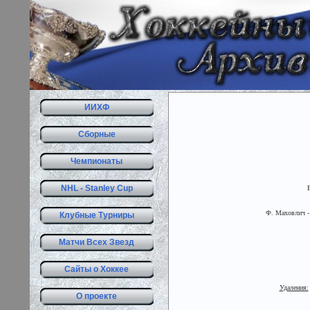
ИИХФ
Сборные
Чемпионаты
NHL - Stanley Cup
Ф. Маховлич - 
Клубные Турниры
Матчи Всех Звезд
Сайты о Хоккее
Удаления:
О проекте