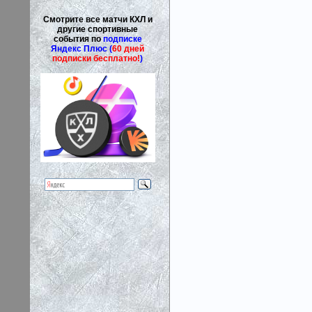
Смотрите все матчи КХЛ и
другие спортивные
события по
подписке
Яндекс Плюс (
60 дней
подписки бесплатно!
)