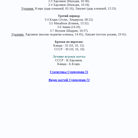
2:3 Харламов (Мальцев, 02:40).
2:4 Харламов (Мальцев, 10:18).
Удаления:
Кларк (удар клюшкой, 05:16); Лапуант (удар клюшкой, 12:53).
Третий период:
3:4 Кларк (Эллис, Хендерсон, 08:22).
3:5 Михайлов (Блинов, 13:32).
3:6 Зимин (14:29).
3:7 Якушев (Шадрин, 18:37).
Удаления:
Харламов (высоко поднятая клюшка, 14:45); Лапуант (толчок руками, 19:41).
Броски по воротам:
Канада - 32 (10, 10, 12).
СССР - 30 (10, 10, 10).
Лучшие игроки матча:
СССР - В.Харламов.
Канада - Б.Кларк.
Статистика Суперсерии-72
Видео матчей Суперсерии-72