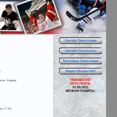
Онлайн Трансляции
Онлайн Результаты
Текстовые Трансляции
Видео Обзоры НХЛ
.
"ЛОКОМОТИВ"
нсон - Рэдмонд.
ЯРОСЛАВЛЬ
07.09.2011
ВЕЧНАЯ ПАМЯТЬ!
а, 17:19).