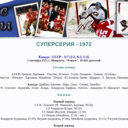
СУПЕРСЕРИЯ - 1972
Канада - СССР - 3:7 (2:2, 0:2, 1:3).
2 сентября 1972 г. Монреаль. “Форум”. 18 818 зрителей.
Составы команд:
СССР:
Третьяк; Цыганков - Рагулин, Кузькин - Гусев, Паладьев - Ляпкин, Лутченко;
Викулов - Мальцев - Харламов, Михайлов - Петров - Ю. Блинов, Зимин - Шадрин - А. Якушев, Мишаков
Канада:
Драйден; Бергман - Парк, Оури - Силинг, Лапойнт;
Ф. Эспозито - Курнуайе, Эллис - Кларк - Хендерсон, Хэдфилд - Рателль - Джидберт, П. Маховлич - Бере
Ход игры:
Первый период:
1:0 Ф. Эспозито (Ф. Маховлич, Бергман, 00:30).
2:0 Хендерсон (Кларк, 06:20).
2:1 Зимин (Якушев, Шадрин, 11:40).
2:2 Петров (Михайлов, 17:28 - мен.).
Хендерсон (подножка, 01:03); Якушев (подножка, 07:00); Михайлов (подножка, 15:11); Рагулин (подножк
Второй период: