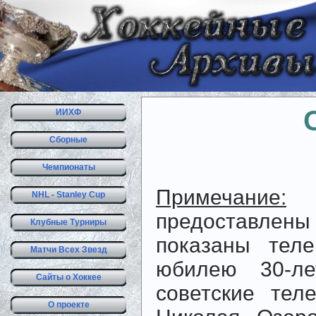
ИИХФ
Сборные
Чемпионаты
Примечание:
В
NHL - Stanley Cup
предоставле
Клубные Турниры
показаны тел
Матчи Всех Звезд
юбилею 30-ле
Сайты о Хоккее
советские тел
О проекте