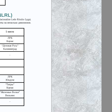
LRL)
ionaline Ledo Ritulio Lyga).
иты на несколько дивизионов.
5 место
ЛРК
Каунас
“Деловая Русь”
Калининград
-
ЛРК
Юодупе
“Тигры”
Каунас
“Железные Волки”
Вильнюс
-