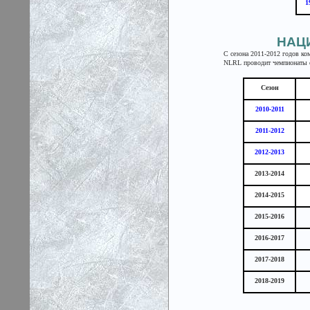
1
НАЦ
С сезона 2011-2012 годов ко
NLRL проводит чемпионаты ср
Сезон
2010-2011
2011-2012
2012-2013
2013-2014
2014-2015
2015-2016
2016-2017
2017-2018
2018-2019