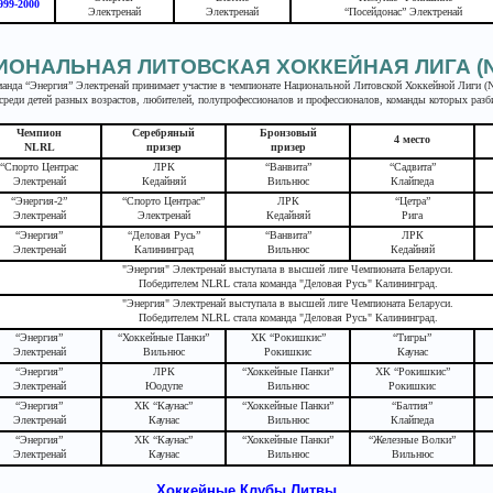
999-2000
Электренай
Электренай
“Посейдонас” Электренай
ИОНАЛЬНАЯ ЛИТОВСКАЯ ХОККЕЙНАЯ ЛИГА (N
манда “Энергия” Электренай принимает участие в чемпионате Национальной Литовской Хоккейной Лиги (Nac
еди детей разных возрастов, любителей, полупрофессионалов и профессионалов, команды которых разб
Чемпион
Серебряный
Бронзовый
4 место
NLRL
призер
призер
“Спорто Центрас
ЛРК
“Ванвита”
“Садвита”
Электренай
Кедайняй
Вильнюс
Клайпеда
“Энергия-2”
“Спорто Центрас”
ЛРК
“Цетра”
Электренай
Электренай
Кедайняй
Рига
“Энергия”
“Деловая Русь”
“Ванвита”
ЛРК
Электренай
Калининград
Вильнюс
Кедайняй
"Энергия" Электренай выступала в высшей лиге Чемпионата Беларуси.
Победителем NLRL стала команда "Деловая Русь" Калининград.
"Энергия" Электренай выступала в высшей лиге Чемпионата Беларуси.
Победителем NLRL стала команда "Деловая Русь" Калининград.
“Энергия”
“Хоккейные Панки”
ХК “Рокишкис”
“Тигры”
Электренай
Вильнюс
Рокишкис
Каунас
“Энергия”
ЛРК
“Хоккейные Панки”
ХК “Рокишкис”
Электренай
Юодупе
Вильнюс
Рокишкис
“Энергия”
ХК “Каунас”
“Хоккейные Панки”
“Балтия”
Электренай
Каунас
Вильнюс
Клайпеда
“Энергия”
ХК “Каунас”
“Хоккейные Панки”
“Железные Волки”
Электренай
Каунас
Вильнюс
Вильнюс
Хоккейные Клубы Литвы