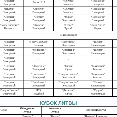
“Энергия”
“Немунас”
“Посейдонас”
Литва U-18
Электренай
Рокишкис
Электренай
“Вилтис”
“Энергия”
“Немунас”
“Посейдонас”
Электренай
Электренай
Рокишкис
Электренай
“Энергия”
“Вилтис”
“Jauniai”
“Посейдонас”
Электренай
Электренай
Электренай
Электренай
“Гарсу Пасаулис”
“Энергия”
“Галве”
“Ледо Арена”
Вильнюс
Электренай
Тракай
Каунас
не проводился
“Энергия”
“Гарсу Пасаулис”
“Молодежь”
“Штурм”
Электренай
Вильнюс
Электренай
Калининград
“Энергия”
“Молодежь”
“Энергия-2”
“Штурм”
Электренай
Электренай
Электренай
Калининград
“Энергия”
-
-
-
Электренай
“Энергия”
“Энергия-2”
“Тигры”
“Максимум”
Электренай
Электренай
Каунас
Вильнюс
“Энергия”
“Посейдонас”
“Спорто Центрас”
“Максимум”
Электренай
Электренай
Электренай
Вильнюс
“Энергия”
“Посейдонас”
“Спорто Центрас”
“Пионер”
Электренай
Электренай
Электренай
Калининград
"Спорто Центрас"
ЛРК
"Дьяволы"
"Судува"
Электренай
Кедайняй
Каунас
Мариямполе
КУБОК ЛИТВЫ
Обладатель
Финалист
Сезон
Полуфиналисты
Кубка
Кубка
“Энергия”
“Вилтис”
“Немунас” Рокишкис