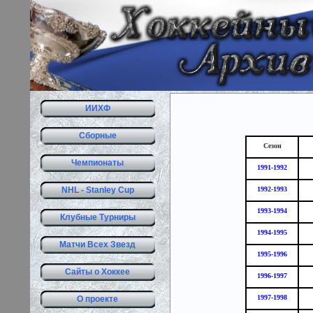
ИИХФ
Сборные
Сезон
Чемпионаты
1991-1992
NHL - Stanley Cup
1992-1993
1993-1994
Клубные Турниры
1994-1995
Матчи Всех Звезд
1995-1996
Сайты о Хоккее
1996-1997
1997-1998
О проекте