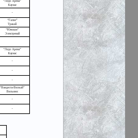
“Ледо Арена”
Каунас
-
“Галве”
Тракай
“Юноши”
Электренай
“Ледо Арена”
Каунас
-
-
-
“Вандеста-Вилкай”
Вильнюс
-
-