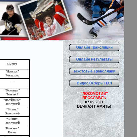
Онлайн Трансляции
Онлайн Результаты
5 место
Текстовые Трансляции
“Немунас”
Рокишкис
Видео Обзоры НХЛ
-
“Германтас”
"ЛОКОМОТИВ"
Тельшяй
ЯРОСЛАВЛЬ
“Посейдонас”
07.09.2011
Электренай
ВЕЧНАЯ ПАМЯТЬ!
“Вилтис”
Электренай
“Вилтис”
Электренай
“Кальянас”
Каунас