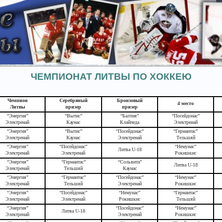
ЧЕМПИОНАТ ЛИТВЫ ПО ХОККЕЮ
Чемпион
Серебряный
Бронзовый
4 место
Литвы
призер
призер
“Энергия”
“Вытис”
“Балтия”
“Посейдонас”
Электренай
Каунас
Клайпеда
Электренай
“Энергия”
“Вытис”
“Посейдонас”
“Германтас”
Электренай
Каунас
Электренай
Тельшяй
“Энергия”
“Посейдонас”
“Немунас”
Литва U-18
Электренай
Электренай
Рокишкис
“Энергия”
“Германтас”
“Сольвита”
Литва U-18
Электренай
Тельшяй
Каунас
“Энергия”
“Германтас”
“Посейдонас”
“Немунас”
Электренай
Тельшяй
Электренай
Рокишкис
“Энергия”
“Посейдонас”
“Немунас”
“Германтас”
Электренай
Электренай
Рокишкис
Тельшяй
“Энергия”
“Посейдонас”
“Немунас”
Литва U-18
Электренай
Электренай
Рокишкис