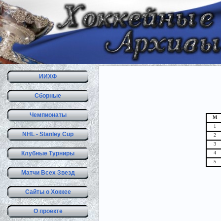
ИИХФ
Сборные
Чемпионаты
М
1
NHL - Stanley Cup
2
3
Клубные Турниры
4
5
Матчи Всех Звезд
Сайты о Хоккее
О проекте