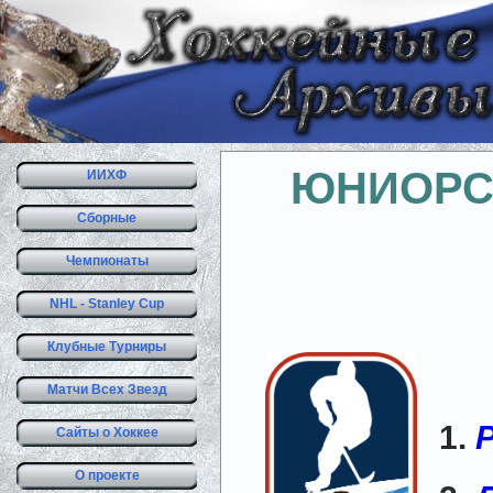
ЮНИОРС
ИИХФ
Сборные
Чемпионаты
NHL - Stanley Cup
Клубные Турниры
Матчи Всех Звезд
1.
Сайты о Хоккее
О проекте