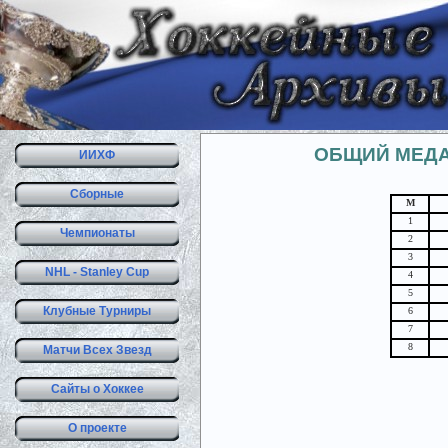
ОБЩИЙ МЕДА
ИИХФ
Сборные
М
1
Чемпионаты
2
3
NHL - Stanley Cup
4
5
Клубные Турниры
6
7
8
Матчи Всех Звезд
Сайты о Хоккее
О проекте