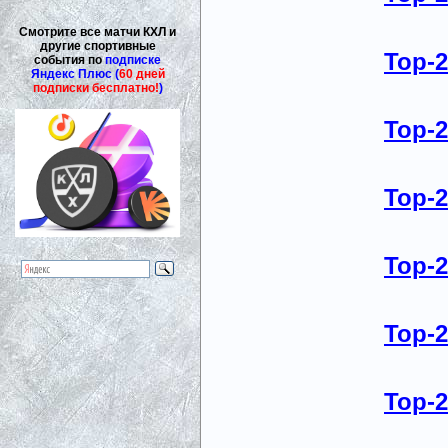
Смотрите все матчи КХЛ и
другие спортивные
Top-
события по
подписке
Яндекс Плюс (
60 дней
подписки бесплатно!
)
Top-
Top-
Top-
Top-
Top-