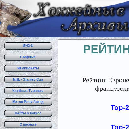
РЕЙТИН
ИИХФ
Сборные
Чемпионаты
Рейтинг Европе
NHL - Stanley Cup
французск
Клубные Турниры
Матчи Всех Звезд
Top-
Сайты о Хоккее
О проекте
Top-