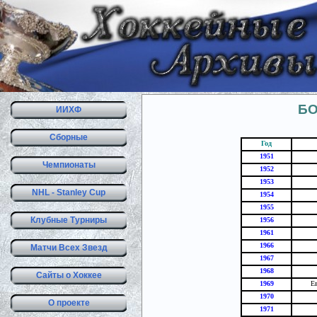
БО
ИИХФ
Сборные
Год
1951
Чемпионаты
1952
1953
NHL - Stanley Cup
1954
1955
Клубные Турниры
1956
1961
1966
Матчи Всех Звезд
1967
1968
Сайты о Хоккее
1969
Е
1970
О проекте
1971