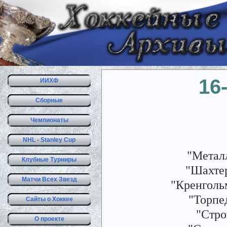
16
ИИХФ
Сборные
Чемпионаты
NHL - Stanley Cup
"Метал
Клубные Турниры
"Шахтер
Матчи Всех Звезд
"Кренгольм
"Торпе
Сайты о Хоккее
"Стро
О проекте