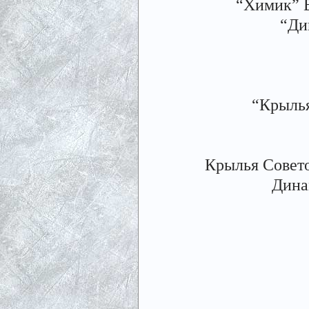
“Химик” В
“Ди
“Крылья
Крылья Совето
Дина