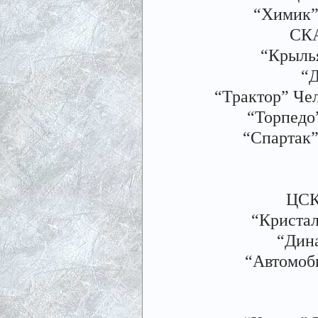
“Химик” 
СКА
“Крылья
“Д
“Трактор” Чел
“Торпедо”
“Спартак”
ЦСК
“Кристал
“Дина
“Автомоби