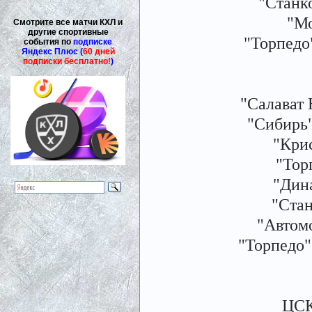
"Станко
"Мо
Смотрите все матчи КХЛ и
другие спортивные
"Торпедо
события по
подписке
Яндекс Плюс (
60 дней
подписки бесплатно!
)
"Салават 
"Сибирь"
"Крис
"Тор
"Дина
"Стан
"Автомо
"Торпедо"
ЦСК