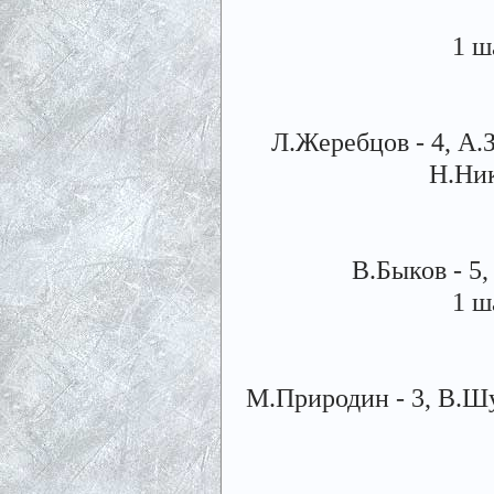
1 ш
Л.Жеребцов - 4, А.З
Н.Ник
В.Быков - 5,
1 ш
М.Природин - 3, В.Шум