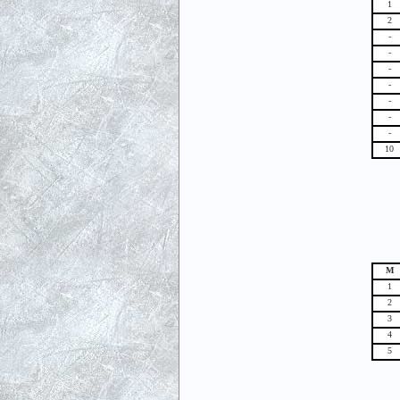
1
2
-
-
-
-
-
-
-
10
М
1
2
3
4
5