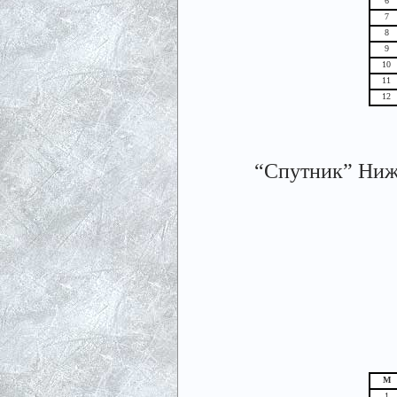
6
7
8
9
10
11
12
“Спутник” Нижни
М
1