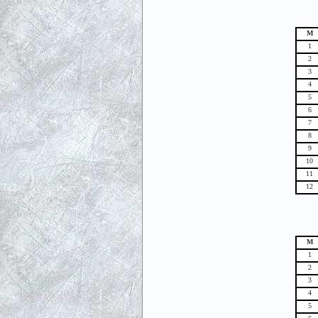
М
1
2
3
4
5
6
7
8
9
10
11
12
М
1
2
3
4
5