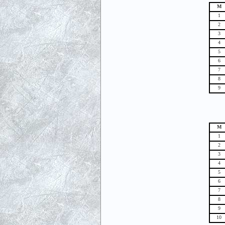
М
1
2
3
4
5
6
7
8
9
М
1
2
3
4
5
6
7
8
9
10