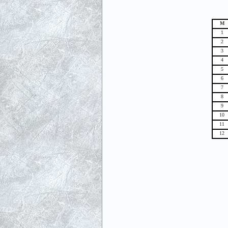
М
1
2
3
4
5
6
7
8
9
10
11
12