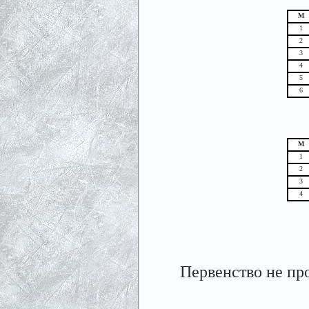
М
1
2
3
4
5
6
М
1
2
3
4
Первенство не про