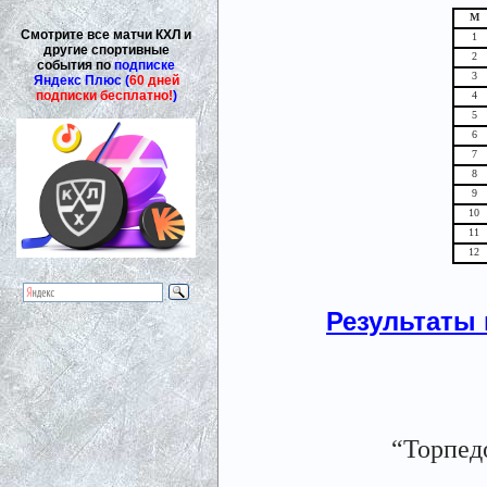
М
Смотрите все матчи КХЛ и
1
другие спортивные
2
события по
подписке
3
Яндекс Плюс (
60 дней
подписки бесплатно!
)
4
5
6
7
8
9
10
11
12
Результаты 
“Торпед