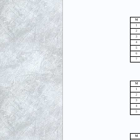
М
1
2
3
4
5
6
7
М
1
2
3
4
5
М