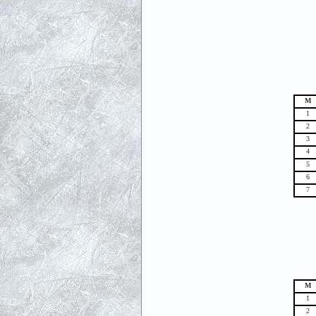
М
1
2
3
4
5
6
7
М
1
2