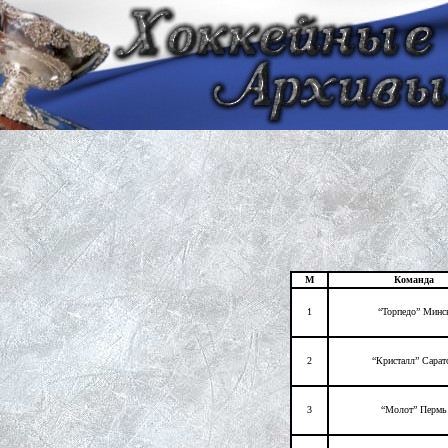
М
Команда
1
“Торпедо” Минс
2
“Кристалл” Сарат
3
“Молот” Пермь