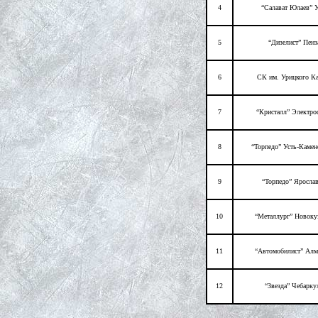
4
“Салават Юлаев” 
5
“Дизелист” Пенз
6
СК им. Урицкого Ка
7
“Кристалл” Электро
8
“Торпедо” Усть-Камен
9
“Торпедо” Яросла
10
“Металлург” Новоку
11
“Автомобилист” Алм
12
“Звезда” Чебарку