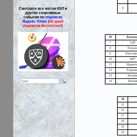
6
Смотрите все матчи КХЛ и
другие спортивные
события по
подписке
Яндекс Плюс (
60 дней
подписки бесплатно!
)
М
Команд
7
ГДР
8
Польш
9
Югослав
10
ФРГ
11
Норвег
12
Румыни
13
Австри
14
Итали
М
15
16
17
18
19
20