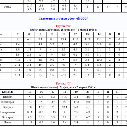
3:7
0:5
2:4
1:6
7:3
2:17
2:8
3:8
0:5
3:4
США
*
0
0
10
2
4:8
4:10
2:6
0:1
3:7
Статистика игроков сборной СССР
Группа “В”
Югославия (Любляна), 28 февраля - 9 марта 1969 г.
а
7
8
9
10
11
12
13
14
В
Н
*
4:1
6:1
6:1
13:4
11:2
11:3
11:1
7
0
а
1:4
*
4:1
3:2
5:1
4:2
9:1
5:2
6
0
ия
1:6
1:4
*
4:1
3:3
4:4
2:1
2:1
3
2
1:6
2:3
1:4
*
5:0
6:2
8:0
5:1
4
0
ия
4:13
1:5
3:3
0:5
*
5:4
3:3
10:2
2
2
я
2:11
2:4
4:4
2:6
4:5
*
5:4
5:2
2
1
я
3:11
1:9
1:2
0:8
3:3
4:5
*
3:1
1
1
я
1:11
2:5
1:2
1:5
2:10
2:5
1:3
*
0
0
Группа “С”
Югославия (Скопле), 24 февраля - 2 марта 1969 г.
Команда
15
16
17
18
19
20
В
Н
П
Япония
*
5:2
6:3
11:0
3:4
11:1
4
0
1
3
Швейцария
2:5
*
11:1
8:0
11:3
9:0
4
0
1
Венгрия
3:6
1:11
*
13:1
5:3
4:1
3
0
2
2
Нидерланды
0:11
0:8
1:13
*
7:5
4:3
2
0
3
1
Болгария
4:3
3:11
3:5
5:7
*
4:2
2
0
3
1
Дания
1:11
0:9
1:4
3:4
2:4
*
0
0
5