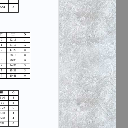
3-74
0
П
Ш
О
0
62-13
14
1
31-13
12
2
17-20
8
3
28-16
8
3
26-35
6
4
24-36
5
5
15-39
3
7
10-41
0
Ш
О
6-10
8
41-9
8
6-22
6
2-40
4
9-28
4
7-32
0