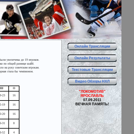
Онлайн Трансляции
Онлайн Результаты
 были увеличены до 19 игроков.
ько по общей разнице шайб.
ло на руку советским игрокам.
Текстовые Трансляции
орная стала бы чемпионом.
Видео Обзоры НХЛ
Ш
О
"ЛОКОМОТИВ"
ЯРОСЛАВЛЬ
9-23
16
07.09.2011
ВЕЧНАЯ ПАМЯТЬ!
5-19
16
0-20
16
6-31
8
6-52
4