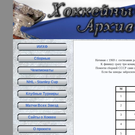
ИИХФ
Сборные
Начиная с 1969 г. состязания 
К финишу сразу три команд
Помогли сборной СССР сами шв
Чемпионаты
Если бы шведы забросили 
NHL - Stanley Cup
М
Клубные Турниры
1
Матчи Всех Звезд
2
3
Сайты о Хоккее
4
О проекте
5