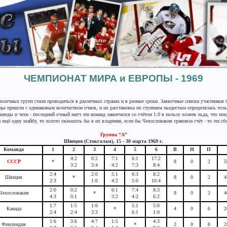
ЧЕМПИОНАТ МИРА и ЕВРОПЫ - 1969
различных групп стали проводиться в различных странах и в разные сроки. Заявочные списки участников
ы пришли с одинаковым количеством очков, и их расстановка по ступеням пьедестала определялась тол
еды и чехи - последний очный матч эти команд закончился со счётом 1:0 в пользу хозяев льда, что пош
ещё одну шайбу, то золото оказалось бы в их владении, если бы Чехословакия сравняла счёт - то эта сб
Группа “А”
Швеция (Стокгольм), 15 - 30 марта 1969 г.
Команда
1
2
3
4
5
6
В
Н
П
4:2
0:2
7:1
6:1
17:2
СССР
*
8
0
2
5
3:2
3:4
4:2
7:3
8:4
2:4
2:0
5:1
6:3
8:2
Швеция
*
8
0
2
4
2:3
1:0
4:2
5:0
10:4
2:0
0:2
6:1
7:4
8:3
Чехословакия
*
8
0
2
4
4:3
0:1
3:2
4:2
6:2
1:7
1:5
1:6
5:1
5:0
Канада
*
4
0
6
2
2:4
2:4
2:3
6:1
1:0
1:6
3:6
4:7
1:5
4:3
Финляндия
*
2
0
8
2