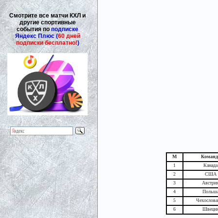
Смотрите все матчи КХЛ и
другие спортивные
события по
подписке
Яндекс Плюс (
60 дней
подписки бесплатно!
)
М
Команд
1
Канада
2
США
3
Австри
4
Польш
5
Чехослова
6
Швеци