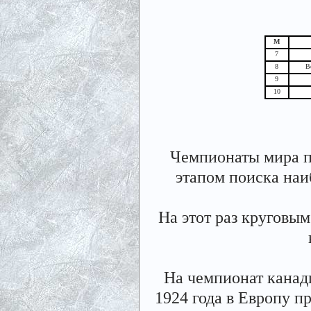
М
7
8
В
9
10
Чемпионаты мира п
этапом поиска на
На этот раз круговы
На чемпионат канад
1924 года в Европу 