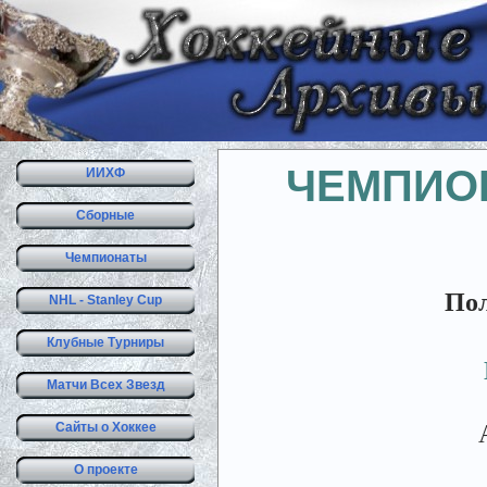
ЧЕМПИОН
ИИХФ
Сборные
Чемпионаты
Пол
NHL - Stanley Cup
Клубные Турниры
Матчи Всех Звезд
Сайты о Хоккее
О проекте