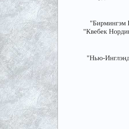
"Бирмингэм Бу
"Квебек Нордикс
"Нью-Инглэнд 