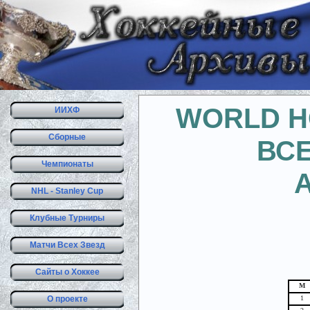
WORLD H
ИИХФ
Сборные
ВС
Чемпионаты
NHL - Stanley Cup
Клубные Турниры
Матчи Всех Звезд
Сайты о Хоккее
М
О проекте
1