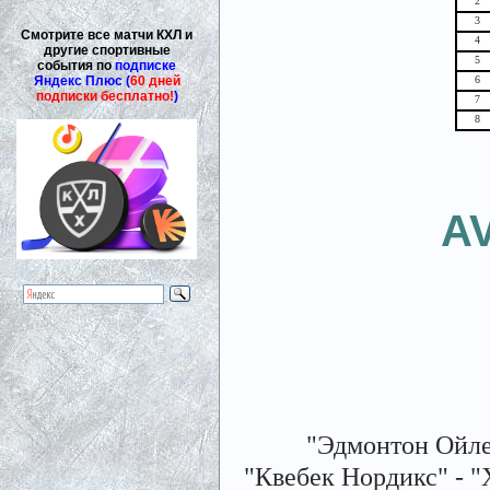
2
3
Смотрите все матчи КХЛ и
4
другие спортивные
5
события по
подписке
Яндекс Плюс (
60 дней
6
подписки бесплатно!
)
7
8
A
"Эдмонтон Ойлерс
"Квебек Нордикс" - "Хь