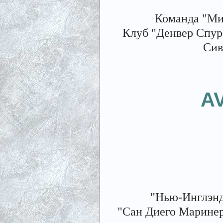
Команда "Ми
Клуб "Денвер Спурс
Сив
A
"Нью-Инглэнд 
"Сан Диего Маринерс"