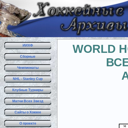
WORLD H
ИИХФ
Сборные
ВС
Чемпионаты
NHL - Stanley Cup
Клубные Турниры
Матчи Всех Звезд
Сайты о Хоккее
О проекте
М