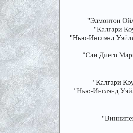
"Эдмонтон Ойле
"Калгари Коуб
"Нью-Инглэнд Уэйлерс
"Сан Диего Марин
"Калгари Коуб
"Нью-Инглэнд Уэйлер
"Виннипег 