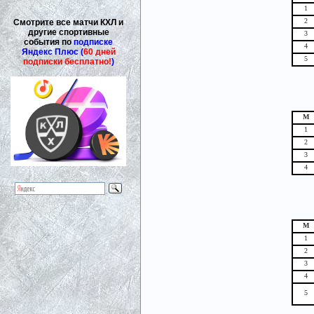
1
2
Смотрите все матчи КХЛ и
другие спортивные
3
события по
подписке
4
Яндекс Плюс (
60 дней
5
подписки бесплатно!
)
М
1
2
3
4
М
1
2
3
4
5