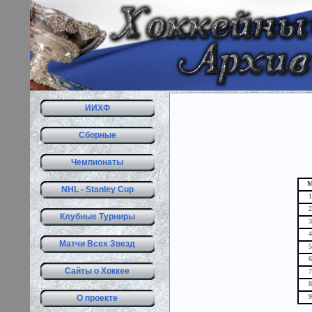
ИИХФ
Сборные
Чемпионаты
NHL - Stanley Cup
1
2
Клубные Турниры
3
4
Матчи Всех Звезд
5
6
Сайты о Хоккее
7
8
9
О проекте