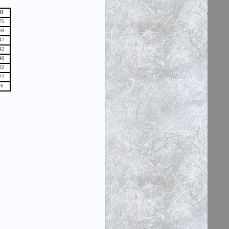
О
75
69
47
42
40
32
22
6