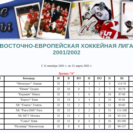
ВОСТОЧНО-ЕВРОПЕЙСКАЯ ХОККЕЙНАЯ ЛИГ
2001/2002
С 8 сентября 2001 г. по 31 марта 2002 г.
Группа “A”
М
Команда
И
В
ВО
Н
ПО
П
Ш
“Металургс” Лиепая
32
17
1
4
1
9
114-78
“Неман” Гродно
32
16
0
7
2
7
93-79
“Керамин” Минск
32
15
1
6
0
10
87-68
“Беркут” Киев
32
14
3
4
1
10
91-81
ХК “Гомель” Гомель
32
12
2
7
0
11
83-83
ХК “Рига-2000” Рига
32
12
2
2
1
15
111-108
ХК МГУ Москва
32
11
1
2
2
16
92-116
“Сокол” Киев
32
11
0
3
2
16
83-100
“Полимир” Новополоцк
32
8
0
1
1
22
96-137