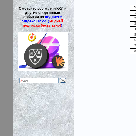
Смотрите все матчи КХЛ и
другие спортивные
1
события по
подписке
2
Яндекс Плюс (
60 дней
3
подписки бесплатно!
)
4
5
6
7
8