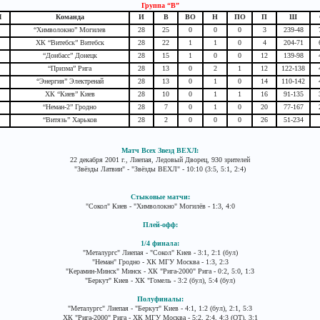
Группа “B”
М
Команда
И
В
ВО
Н
ПО
П
Ш
“Химволокно” Могилев
28
25
0
0
0
3
239-48
ХК “Витебск” Витебск
28
22
1
1
0
4
204-71
“Донбасс” Донецк
28
15
1
0
0
12
139-98
“Призма” Рига
28
13
0
2
1
12
122-138
“Энергия” Электренай
28
13
0
1
0
14
110-142
ХК “Киев” Киев
28
10
0
1
1
16
91-135
“Неман-2” Гродно
28
7
0
1
0
20
77-167
“Витязь” Харьков
28
2
0
0
0
26
51-234
Матч Всех Звезд ВЕХЛ:
22 декабря 2001 г., Лиепая, Ледовый Дворец, 930 зрителей
"Звёзды Латвии" - "Звёзды ВЕХЛ" - 10:10 (3:5, 5:1, 2:4)
Стыковые матчи:
"Сокол" Киев - "Химволокно" Могилёв - 1:3, 4:0
Плей-офф:
1/4 финала:
"Металургс" Лиепая - "Сокол" Киев - 3:1, 2:1 (бул)
"Неман" Гродно - ХК МГУ Москва - 1:3, 2:3
"Керамин-Минск" Минск - ХК "Рига-2000" Рига - 0:2, 5:0, 1:3
"Беркут" Киев - ХК "Гомель - 3:2 (бул), 5:4 (бул)
Полуфиналы:
"Металургс" Лиепая - "Беркут" Киев - 4:1, 1:2 (бул), 2:1, 5:3
ХК "Рига-2000" Рига - ХК МГУ Москва - 5:2, 2:4, 4:3 (ОТ), 3:1