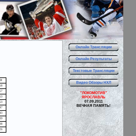
А
Онлайн Трансляции
Онлайн Результаты
Текстовые Трансляции
О
Видео Обзоры НХЛ
58
57
"ЛОКОМОТИВ"
53
ЯРОСЛАВЛЬ
07.09.2011
53
ВЕЧНАЯ ПАМЯТЬ!
47
43
39
38
26