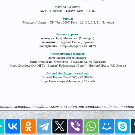
Матч за 3-4 места:
ХК МГУ Москва - "Беркут" Киев - 4:4, 1:3
Финал:
"Металургс" Лиепая - ХК "Рига-2000" Рига - 1:2, 3:0, 2:3, 5:1, 5:4 (бул)
Лучшие игроки:
вратарь
- Эдгар Масальскис (Металургс)
защитник
- Владимир Свито (Керамин)
нападающий
- Игорь Дорофеев (ХК МГУ)
Символическая сборная:
Эдгар Масальскис (Металургс)
Вентс Фелдманис (Металургс) - Владимир Свито (Керамин)
Игорь Дорофеев (ХК МГУ) - Василий Бобровников (Сокол) - Дмитрий Дудик (ХК Гомель)
Лучший бомбардир и снайпер:
Виталий Галузо (Рига-2000) - 42 (18+24)
Игорь Новосельцев (Металургс) - 18 шайб
зовании материалов сайта ссылка на сайт или гиперссылка для интернет 