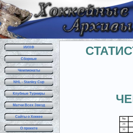
СТАТИС
ИИХФ
Сборные
Чемпионаты
NHL - Stanley Cup
Клубные Турниры
ЧЕ
Матчи Всех Звезд
Сайты о Хоккее
No
29
О проекте
30