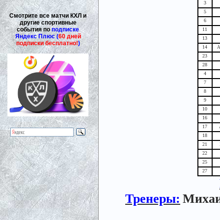
3
5
Смотрите все матчи КХЛ и
6
другие спортивные
события по
подписке
11
Яндекс Плюс (
60 дней
13
подписки бесплатно!
)
14
А
23
28
4
7
8
9
10
16
17
18
21
22
25
27
Тренеры:
Михаи