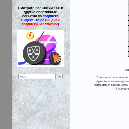
Смотрите все матчи КХЛ и
другие спортивные
события по
подписке
Яндекс Плюс (
60 дней
подписки бесплатно!
)
Вади
В итоговую статистику не
Драка была спровоцирован
пытавшегося разнять драку -
В результа