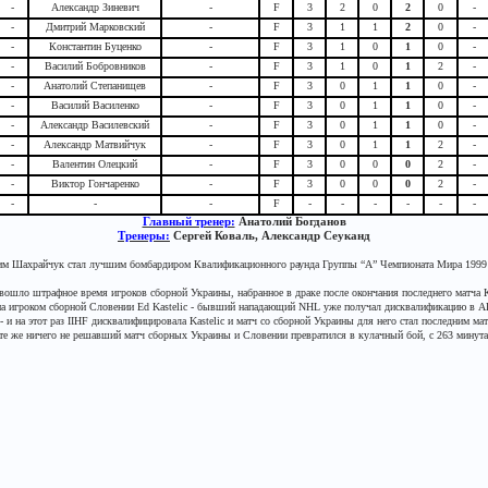
-
Александр Зиневич
-
F
3
2
0
2
0
-
-
Дмитрий Марковский
-
F
3
1
1
2
0
-
-
Константин Буценко
-
F
3
1
0
1
0
-
-
Василий Бобровников
-
F
3
1
0
1
2
-
-
Анатолий Степанищев
-
F
3
0
1
1
0
-
-
Василий Василенко
-
F
3
0
1
1
0
-
-
Александр Василевский
-
F
3
0
1
1
0
-
-
Александр Матвийчук
-
F
3
0
1
1
2
-
-
Валентин Олецкий
-
F
3
0
0
0
2
-
-
Виктор Гончаренко
-
F
3
0
0
0
2
-
-
-
-
F
-
-
-
-
-
-
Главный тренер:
Анатолий Богданов
Тренеры:
Сергей Коваль, Александр Сеуканд
м Шахрайчук стал лучшим бомбардиром Квалификационного раунда Группы “A” Чемпионата Мира 1999
 вошло штрафное время игроков сборной Украины, набранное в драке после окончания последнего матча 
а игроком сборной Словении Ed Kastelic - бывший нападающий NHL уже получал дисквалификацию в AHL
 и на этот раз IIHF дисквалифицировала Kastelic и матч со сборной Украины для него стал последним ма
те же ничего не решавший матч сборных Украины и Словении превратился в кулачный бой, с 263 минут