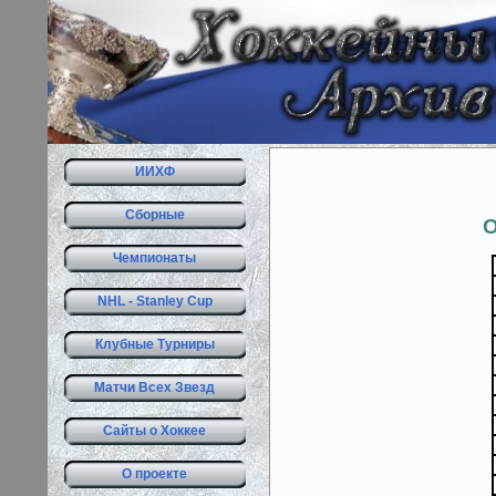
ИИХФ
Сборные
Чемпионаты
NHL - Stanley Cup
Клубные Турниры
Матчи Всех Звезд
Сайты о Хоккее
О проекте