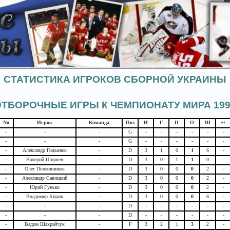
СТАТИСТИКА ИГРОКОВ СБОРНОЙ УКРАИНЫ
ОТБОРОЧНЫЕ ИГРЫ К ЧЕМПИОНАТУ МИРА 199
No
Игрок
Команда
Поз
И
Г
П
О
Ш
+/-
-
-
-
G
-
-
-
-
-
-
-
-
-
G
-
-
-
-
-
-
-
Александр Годынюк
-
D
3
1
0
1
6
-
-
Валерий Ширяев
-
D
3
0
1
1
0
-
-
Олег Полковников
-
D
3
0
0
0
2
-
-
Александр Савицкий
-
D
3
0
0
0
2
-
-
Юрий Гунько
-
D
3
0
0
0
2
-
-
Владимир Кирик
-
D
3
0
0
0
6
-
-
-
-
D
-
-
-
-
-
-
-
-
-
D
-
-
-
-
-
-
-
Вадим Шахрайчук
-
F
3
2
1
3
2
-