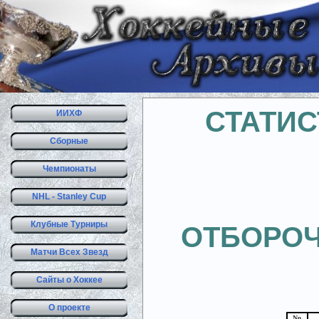
СТАТИС
ИИХФ
Сборные
Чемпионаты
NHL - Stanley Cup
Клубные Турниры
ОТБОРОЧ
Матчи Всех Звезд
Сайты о Хоккее
О проекте
No