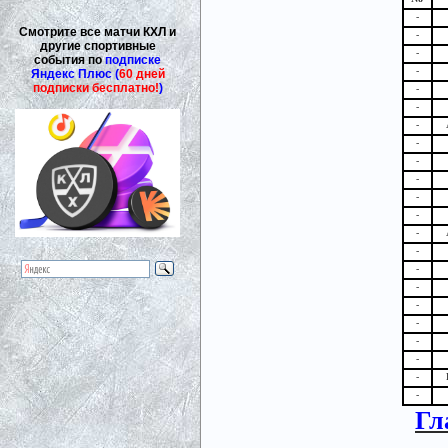
-
Смотрите все матчи КХЛ и
-
другие спортивные
-
события по
подписке
-
Яндекс Плюс (
60 дней
подписки бесплатно!
)
-
-
-
-
-
-
-
-
-
-
-
-
-
-
-
-
-
-
Гл