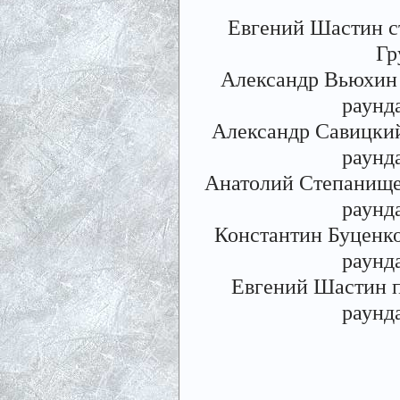
Евгений Шастин с
Гр
Александр Вьюхин
раунд
Александр Савицки
раунд
Анатолий Степанище
раунд
Константин Буценк
раунд
Евгений Шастин 
раунд