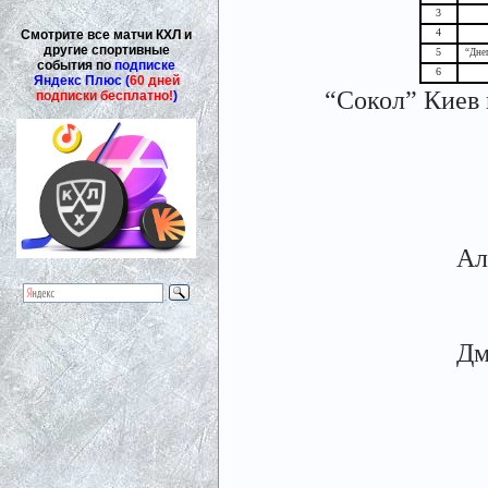
3
4
Смотрите все матчи КХЛ и
другие спортивные
5
“Дне
события по
подписке
6
Яндекс Плюс (
60 дней
“Сокол” Киев 
подписки бесплатно!
)
Ал
Дм