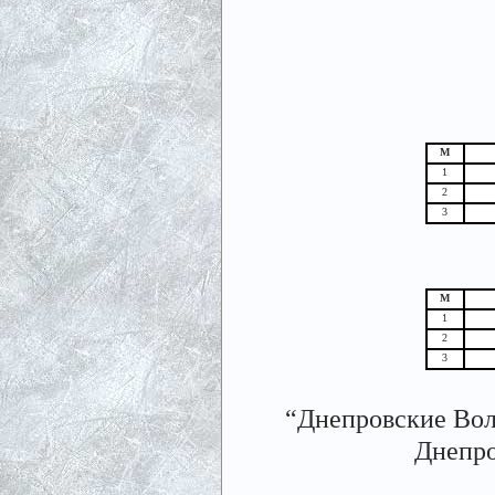
М
1
2
3
М
1
2
3
“Днепровские Во
Днепро