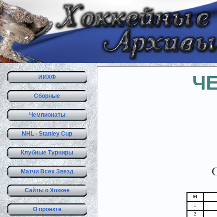
Ч
ИИХФ
Сборные
Чемпионаты
NHL - Stanley Cup
Клубные Турниры
С
Матчи Всех Звезд
Сайты о Хоккее
М
1
О проекте
2