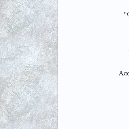
“
Але