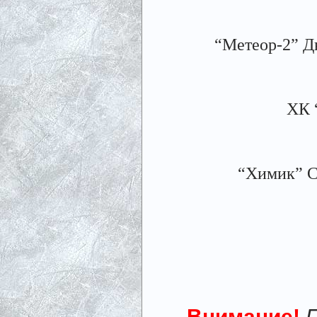
“Метеор-2” Дн
ХК 
“Химик” С
Внимание!