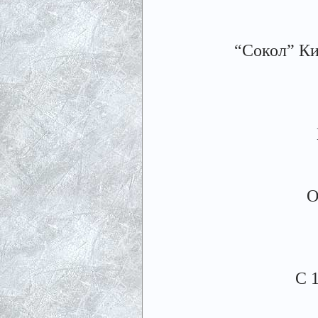
“Сокол” Ки
О
С 