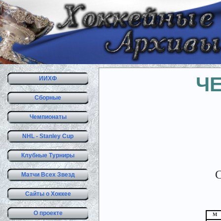
Ч
ИИХФ
Сборные
Чемпионаты
NHL - Stanley Cup
Клубные Турниры
С
Матчи Всех Звезд
Сайты о Хоккее
О проекте
М