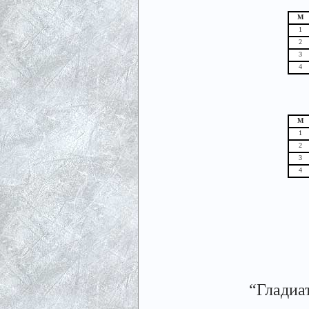
М
1
2
3
4
М
1
2
3
4
“Гладиа