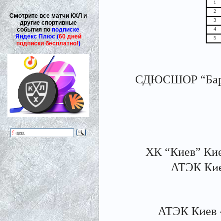
1
2
Смотрите все матчи КХЛ и
3
другие спортивные
события по
подписке
4
Яндекс Плюс (
60 дней
5
подписки бесплатно!
)
СДЮСШОР “Барви
ХК “Киев” Кие
АТЭК Киев
АТЭК Киев -