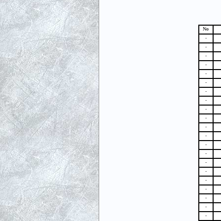
No
-
-
-
-
-
-
-
-
-
-
-
-
-
-
-
-
-
-
-
-
-