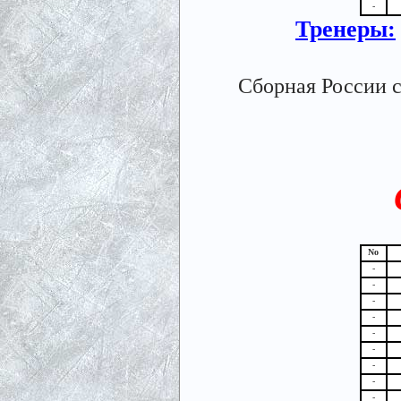
-
Тренеры:
Сборная России 
No
-
-
-
-
-
-
-
-
-