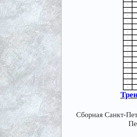
-
-
-
-
-
-
-
-
-
-
-
-
-
-
-
-
Тре
Сборная Санкт-Пет
Пе