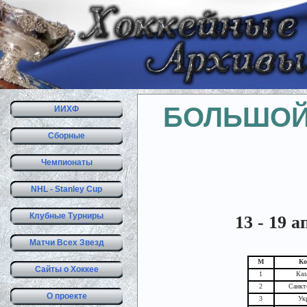
БОЛЬШОЙ 
ИИХФ
Сборные
Чемпионаты
NHL - Stanley Cup
Клубные Турниры
13 - 19 
Матчи Всех Звезд
М
Ко
Сайты о Хоккее
1
Каз
2
Санкт
О проекте
3
Ук