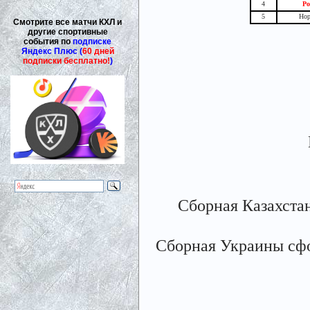
4
Ро
5
Нор
Смотрите все матчи КХЛ и
другие спортивные
события по
подписке
Яндекс Плюс (
60 дней
подписки бесплатно!
)
Сборная Казахста
Сборная Украины сфо