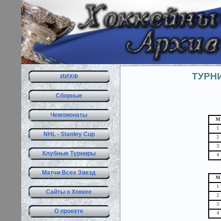
ТУРНИ
ИИХФ
Сборные
Чемпионаты
М
1
NHL - Stanley Cup
2
3
Клубные Турниры
4
Матчи Всех Звезд
М
1
Сайты о Хоккее
2
3
О проекте
4