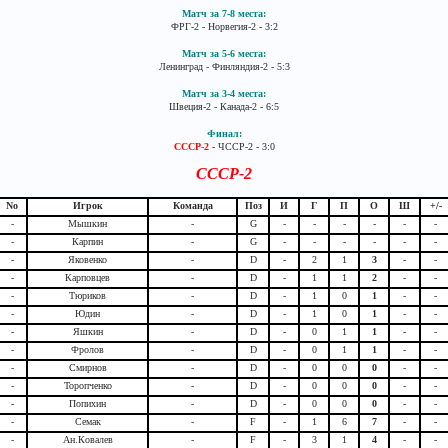
Матч за 7-8 места:
ФРГ-2 - Норвегия-2 - 3:2
Матч за 5-6 места:
Ленинград - Финляндия-2 - 5:3
Матч за 3-4 места:
Швеция-2 - Канада-2 - 6:5
Финал:
СССР-2
- ЧССР-2 - 3:0
СССР-2
No
Игрок
Команда
Поз
И
Г
П
О
Ш
+/-
-
Мышкин
-
G
-
-
-
-
-
-
-
Карпин
-
G
-
-
-
-
-
-
-
Яковенко
-
D
-
2
1
3
-
-
-
Карповцев
-
D
-
1
1
2
-
-
-
Тюриков
-
D
-
1
0
1
-
-
-
Юдин
-
D
-
1
0
1
-
-
-
Яшкин
-
D
-
0
1
1
-
-
-
Фролов
-
D
-
0
1
1
-
-
-
Смирнов
-
D
-
0
0
0
-
-
-
Торопченко
-
D
-
0
0
0
-
-
-
Попихин
-
D
-
0
0
0
-
-
-
Семак
-
F
-
1
6
7
-
-
-
Ан.Ковалев
-
F
-
3
1
4
-
-