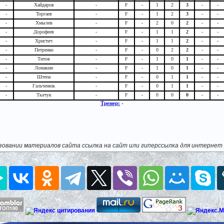
-
Хайдаров
-
F
-
1
2
3
-
-
-
Торгаев
-
F
-
1
2
3
-
-
-
Хмылев
-
F
-
2
0
2
-
-
-
Дорофеев
-
F
-
1
1
2
-
-
-
Христич
-
F
-
1
1
2
-
-
-
Петренко
-
F
-
0
2
2
-
-
-
Титов
-
F
-
1
0
1
-
-
-
Ломакин
-
F
-
1
0
1
-
-
-
Штепа
-
F
-
0
1
1
-
-
-
Гальченюк
-
F
-
0
1
1
-
-
-
Ткачук
-
F
-
0
0
0
-
-
Тренер:
-
зовании материалов сайта ссылка на сайт или гиперссылка для интернет 